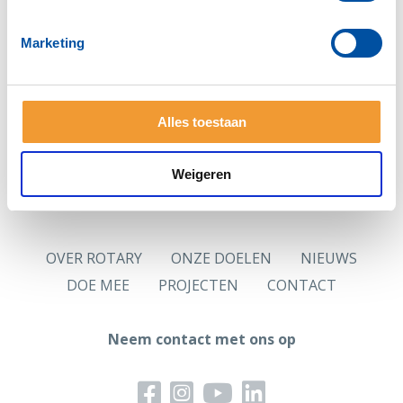
Zie je deze pagina voor het eerst?
Vraag dan eerst
een nieuw wachtwoord
aan.
Marketing
Hoofdlettergevoelig
Let op: Je wachtwoord is hoofdlettergevoelig.
Alles toestaan
Logingegevens
Jouw in de ledenadministratie opgenomen persoonlijk
e-mailadres is jouw gebruikersnaam.
Weigeren
OVER ROTARY
ONZE DOELEN
NIEUWS
DOE MEE
PROJECTEN
CONTACT
Neem contact met ons op