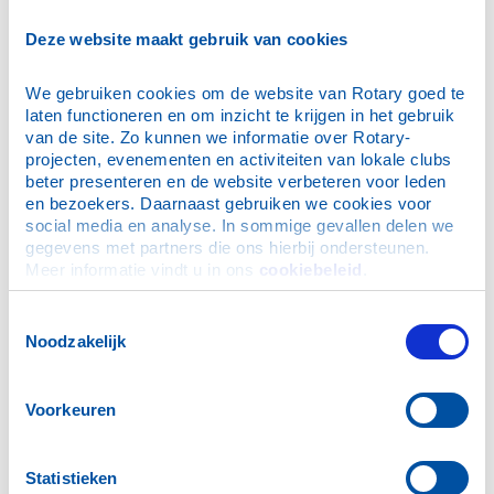
E-mailadres
*
Deze website maakt gebruik van cookies
We gebruiken cookies om de website van Rotary goed te 
Wachtwoord
*
laten functioneren en om inzicht te krijgen in het gebruik 
van de site. Zo kunnen we informatie over Rotary-
projecten, evenementen en activiteiten van lokale clubs 
Dit is mijn privécomputer, onthoud mijn login (je blijft
beter presenteren en de website verbeteren voor leden 
maximaal 30 dagen ingelogd)
en bezoekers. Daarnaast gebruiken we cookies voor 
social media en analyse. In sommige gevallen delen we 
gegevens met partners die ons hierbij ondersteunen. 
Meer informatie vindt u in ons 
cookiebeleid
.
Ik ben mijn wachtwoord vergeten
Toestemmingsselectie
Noodzakelijk
N.B. De inloggegevens zijn ook geldig voor de Rotary
App.
Voorkeuren
Hulp bij inloggen
Statistieken