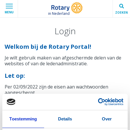
MENU
ZOEKEN
in Nederland
Login
Welkom bij de Rotary Portal!
Je wilt gebruik maken van afgeschermde delen van de
websites of van de ledenadministratie.
Let op:
Per 02/09/2022 zijn de eisen aan wachtwoorden
aangescherpt.
Mocht je wachtwoord niet voldoen, krijg je bij het
inloggen automatisch een melding en de mogelijkheid
een nieuw wachtwoord in te stellen.
Toestemming
Details
Over
Inloggen