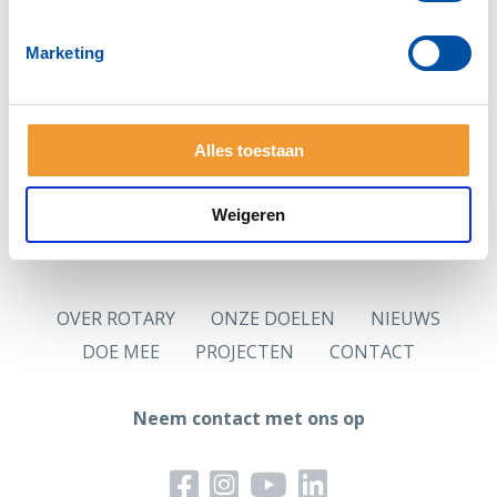
Zie je deze pagina voor het eerst?
Vraag dan eerst
een nieuw wachtwoord
aan.
Marketing
Hoofdlettergevoelig
Let op: Je wachtwoord is hoofdlettergevoelig.
Alles toestaan
Logingegevens
Jouw in de ledenadministratie opgenomen persoonlijk
e-mailadres is jouw gebruikersnaam.
Weigeren
OVER ROTARY
ONZE DOELEN
NIEUWS
DOE MEE
PROJECTEN
CONTACT
Neem contact met ons op