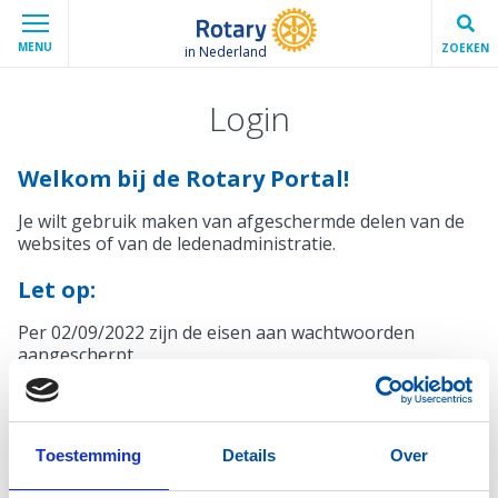
MENU
ZOEKEN
in Nederland
Login
Welkom bij de Rotary Portal!
Je wilt gebruik maken van afgeschermde delen van de
websites of van de ledenadministratie.
Let op:
Per 02/09/2022 zijn de eisen aan wachtwoorden
aangescherpt.
Mocht je wachtwoord niet voldoen, krijg je bij het
inloggen automatisch een melding en de mogelijkheid
een nieuw wachtwoord in te stellen.
Toestemming
Details
Over
Inloggen