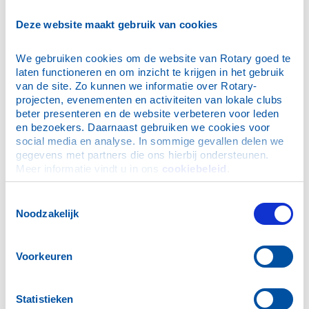
E-mailadres
*
Deze website maakt gebruik van cookies
We gebruiken cookies om de website van Rotary goed te 
Wachtwoord
*
laten functioneren en om inzicht te krijgen in het gebruik 
van de site. Zo kunnen we informatie over Rotary-
projecten, evenementen en activiteiten van lokale clubs 
Dit is mijn privécomputer, onthoud mijn login (je blijft
beter presenteren en de website verbeteren voor leden 
maximaal 30 dagen ingelogd)
en bezoekers. Daarnaast gebruiken we cookies voor 
social media en analyse. In sommige gevallen delen we 
gegevens met partners die ons hierbij ondersteunen. 
Meer informatie vindt u in ons 
cookiebeleid
.
Ik ben mijn wachtwoord vergeten
Toestemmingsselectie
Noodzakelijk
N.B. De inloggegevens zijn ook geldig voor de Rotary
App.
Voorkeuren
Hulp bij inloggen
Statistieken