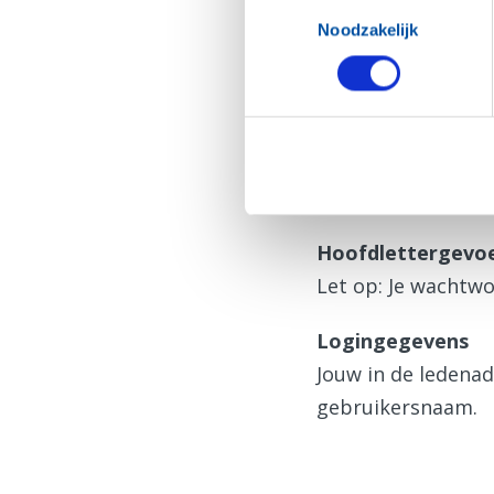
Toestemmingsselectie
N.B. De inloggegev
Noodzakelijk
Hulp bij inlog
Zie je deze pagin
Vraag dan eerst
e
Hoofdlettergevoe
Let op: Je wachtwo
Logingegevens
Jouw in de ledena
gebruikersnaam.