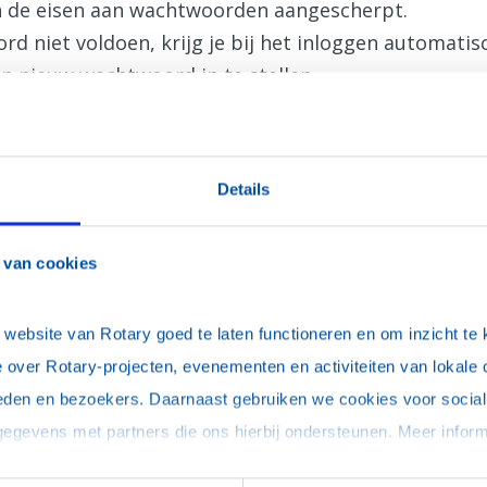
jn de eisen aan wachtwoorden aangescherpt.
d niet voldoen, krijg je bij het inloggen automati
n nieuw wachtwoord in te stellen.
Details
 van cookies
uter, onthoud mijn login (je blijft maximaal 30 dagen ingelogd)
ebsite van Rotary goed te laten functioneren en om inzicht te kr
 over Rotary-projecten, evenementen en activiteiten van lokale 
eden en bezoekers. Daarnaast gebruiken we cookies voor social 
woord vergeten