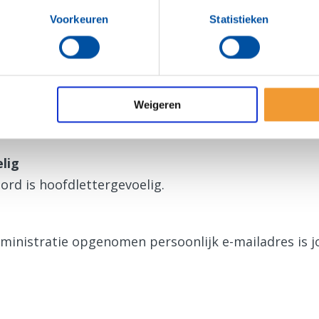
ens zijn ook geldig voor de Rotary App.
Voorkeuren
Statistieken
gen
a voor het eerst?
Weigeren
en nieuw wachtwoord
aan.
lig
ord is hoofdlettergevoelig.
dministratie opgenomen persoonlijk e-mailadres is 