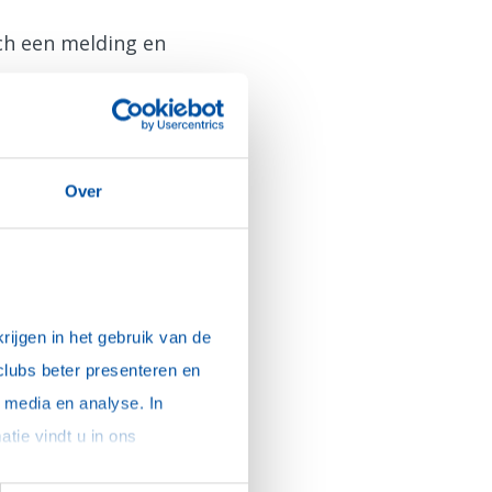
sch een melding en
Over
ijgen in het gebruik van de 
clubs beter presenteren en 
media en analyse. In 
sommige gevallen delen we gegevens met partners die ons hierbij ondersteunen. Meer informatie vindt u in ons 