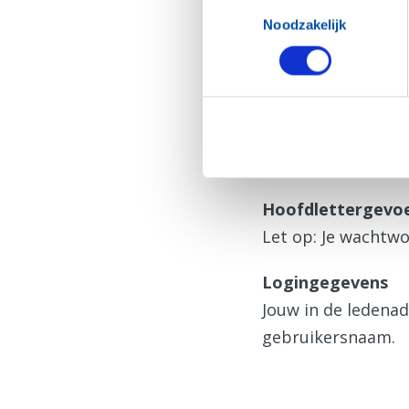
Toestemmingsselectie
N.B. De inloggegev
Noodzakelijk
Hulp bij inlog
Zie je deze pagin
Vraag dan eerst
e
Hoofdlettergevoe
Let op: Je wachtwo
Logingegevens
Jouw in de ledena
gebruikersnaam.