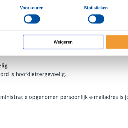
ens zijn ook geldig voor de Rotary App.
Voorkeuren
Statistieken
gen
a voor het eerst?
Weigeren
en nieuw wachtwoord
aan.
lig
ord is hoofdlettergevoelig.
dministratie opgenomen persoonlijk e-mailadres is 