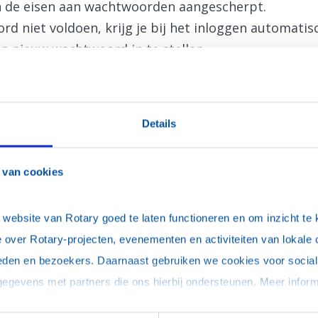
jn de eisen aan wachtwoorden aangescherpt.
d niet voldoen, krijg je bij het inloggen automati
n nieuw wachtwoord in te stellen.
Details
 van cookies
uter, onthoud mijn login (je blijft maximaal 30 dagen ingelogd)
ebsite van Rotary goed te laten functioneren en om inzicht te kr
 over Rotary-projecten, evenementen en activiteiten van lokale 
eden en bezoekers. Daarnaast gebruiken we cookies voor social 
woord vergeten