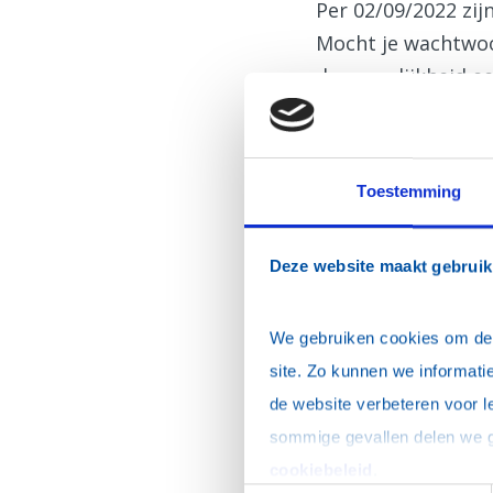
Per 02/09/2022 zi
Mocht je wachtwoor
de mogelijkheid ee
Inloggen
E-mailadres
*
Toestemming
Wachtwoord
*
Deze website maakt gebruik
Dit is mijn privécomp
We gebruiken cookies om de w
site. Zo kunnen we informatie
de website verbeteren voor l
Ik ben mijn wacht
cookiebeleid
.