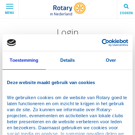
MENU
ZOEKEN
in Nederland
Login
Vraag een nieuw wachtwoord aan
E-mailadres
*
Toestemming
Details
Over
Vul hier jouw e-mailadres in zoals bekend in de
Deze website maakt gebruik van cookies
ledenadministratie.
We gebruiken cookies om de website van Rotary goed te 
Verstuur
laten functioneren en om inzicht te krijgen in het gebruik 
van de site. Zo kunnen we informatie over Rotary-
projecten, evenementen en activiteiten van lokale clubs 
beter presenteren en de website verbeteren voor leden 
en bezoekers. Daarnaast gebruiken we cookies voor 
Hulp bij wachtwoord aanvragen
social media en analyse. In sommige gevallen delen we 