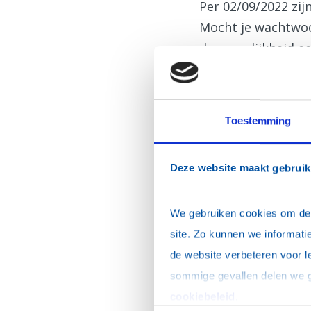
Per 02/09/2022 zi
Mocht je wachtwoor
de mogelijkheid ee
Inloggen
E-mailadres
*
Toestemming
Wachtwoord
*
Deze website maakt gebruik
Dit is mijn privécomp
We gebruiken cookies om de w
site. Zo kunnen we informatie
de website verbeteren voor l
Ik ben mijn wacht
cookiebeleid
.