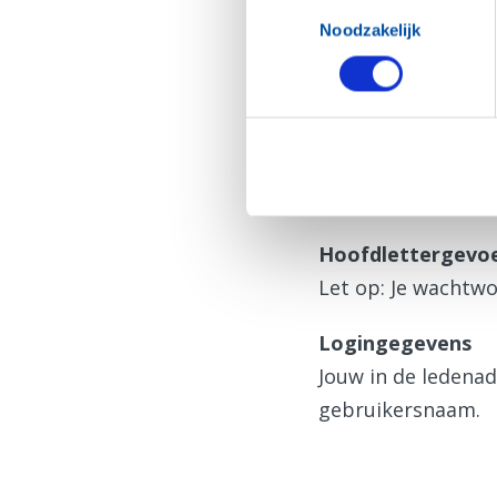
Toestemmingsselectie
N.B. De inloggegev
Noodzakelijk
Hulp bij inlog
Zie je deze pagin
Vraag dan eerst
e
Hoofdlettergevoe
Let op: Je wachtwo
Logingegevens
Jouw in de ledena
gebruikersnaam.