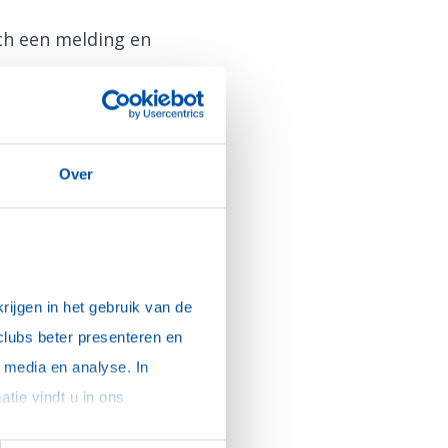
sch een melding en
Over
ijgen in het gebruik van de 
clubs beter presenteren en 
media en analyse. In 
sommige gevallen delen we gegevens met partners die ons hierbij ondersteunen. Meer informatie vindt u in ons 