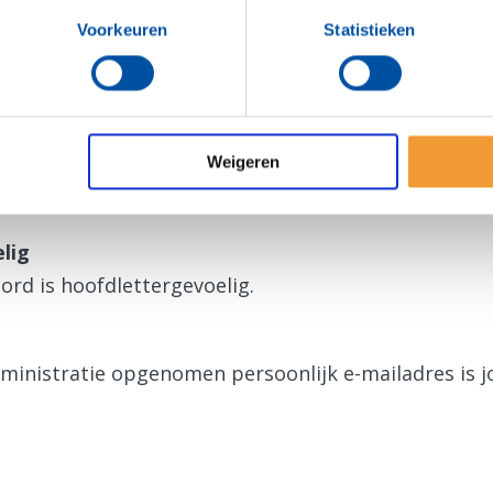
ens zijn ook geldig voor de Rotary App.
Voorkeuren
Statistieken
gen
a voor het eerst?
Weigeren
en nieuw wachtwoord
aan.
lig
ord is hoofdlettergevoelig.
dministratie opgenomen persoonlijk e-mailadres is 