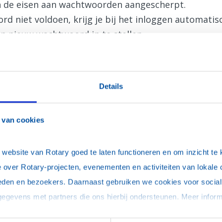
jn de eisen aan wachtwoorden aangescherpt.
d niet voldoen, krijg je bij het inloggen automati
n nieuw wachtwoord in te stellen.
Details
 van cookies
uter, onthoud mijn login (je blijft maximaal 30 dagen ingelogd)
ebsite van Rotary goed te laten functioneren en om inzicht te kr
 over Rotary-projecten, evenementen en activiteiten van lokale 
eden en bezoekers. Daarnaast gebruiken we cookies voor social 
woord vergeten