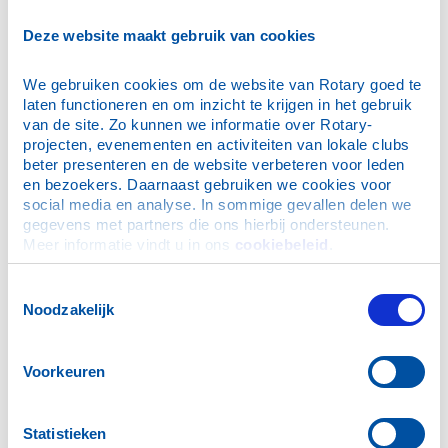
E-mailadres
*
Deze website maakt gebruik van cookies
We gebruiken cookies om de website van Rotary goed te 
Wachtwoord
*
laten functioneren en om inzicht te krijgen in het gebruik 
van de site. Zo kunnen we informatie over Rotary-
projecten, evenementen en activiteiten van lokale clubs 
Dit is mijn privécomputer, onthoud mijn login (je blijft
beter presenteren en de website verbeteren voor leden 
maximaal 30 dagen ingelogd)
en bezoekers. Daarnaast gebruiken we cookies voor 
social media en analyse. In sommige gevallen delen we 
gegevens met partners die ons hierbij ondersteunen. 
Meer informatie vindt u in ons 
cookiebeleid
.
Ik ben mijn wachtwoord vergeten
Toestemmingsselectie
Noodzakelijk
N.B. De inloggegevens zijn ook geldig voor de Rotary
App.
Voorkeuren
Hulp bij inloggen
Statistieken