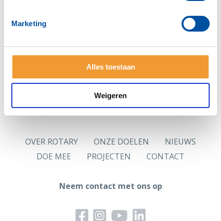
Zie je deze pagina voor het eerst?
Vraag dan eerst
een nieuw wachtwoord
aan.
Marketing
Hoofdlettergevoelig
Let op: Je wachtwoord is hoofdlettergevoelig.
Alles toestaan
Logingegevens
Jouw in de ledenadministratie opgenomen persoonlijk
e-mailadres is jouw gebruikersnaam.
Weigeren
OVER ROTARY
ONZE DOELEN
NIEUWS
DOE MEE
PROJECTEN
CONTACT
Neem contact met ons op