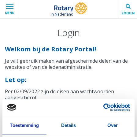
MENU
ZOEKEN
in Nederland
Login
Welkom bij de Rotary Portal!
Je wilt gebruik maken van afgeschermde delen van de
websites of van de ledenadministratie.
Let op:
Per 02/09/2022 zijn de eisen aan wachtwoorden
aangescherpt.
Mocht je wachtwoord niet voldoen, krijg je bij het
inloggen automatisch een melding en de mogelijkheid
een nieuw wachtwoord in te stellen.
Toestemming
Details
Over
Inloggen