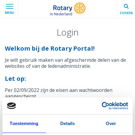
MENU
ZOEKEN
in Nederland
Login
Welkom bij de Rotary Portal!
Je wilt gebruik maken van afgeschermde delen van de
websites of van de ledenadministratie.
Let op:
Per 02/09/2022 zijn de eisen aan wachtwoorden
aangescherpt.
Mocht je wachtwoord niet voldoen, krijg je bij het
inloggen automatisch een melding en de mogelijkheid
een nieuw wachtwoord in te stellen.
Toestemming
Details
Over
Inloggen