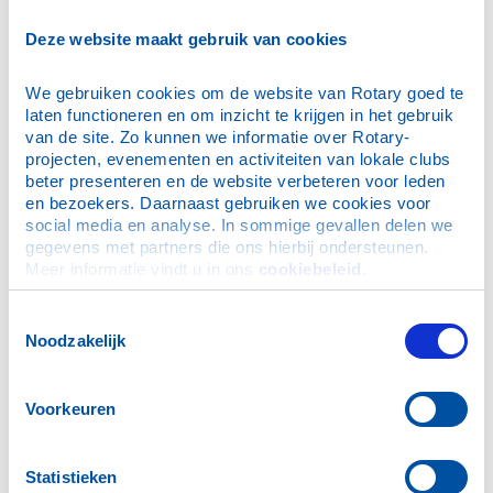
E-mailadres
*
Deze website maakt gebruik van cookies
We gebruiken cookies om de website van Rotary goed te 
Wachtwoord
*
laten functioneren en om inzicht te krijgen in het gebruik 
van de site. Zo kunnen we informatie over Rotary-
projecten, evenementen en activiteiten van lokale clubs 
Dit is mijn privécomputer, onthoud mijn login (je blijft
beter presenteren en de website verbeteren voor leden 
maximaal 30 dagen ingelogd)
en bezoekers. Daarnaast gebruiken we cookies voor 
social media en analyse. In sommige gevallen delen we 
gegevens met partners die ons hierbij ondersteunen. 
Meer informatie vindt u in ons 
cookiebeleid
.
Ik ben mijn wachtwoord vergeten
Toestemmingsselectie
Noodzakelijk
N.B. De inloggegevens zijn ook geldig voor de Rotary
App.
Voorkeuren
Hulp bij inloggen
Statistieken