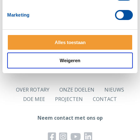
Zie je deze pagina voor het eerst?
Vraag dan eerst
een nieuw wachtwoord
aan.
Marketing
Hoofdlettergevoelig
Let op: Je wachtwoord is hoofdlettergevoelig.
Alles toestaan
Logingegevens
Jouw in de ledenadministratie opgenomen persoonlijk
e-mailadres is jouw gebruikersnaam.
Weigeren
OVER ROTARY
ONZE DOELEN
NIEUWS
DOE MEE
PROJECTEN
CONTACT
Neem contact met ons op