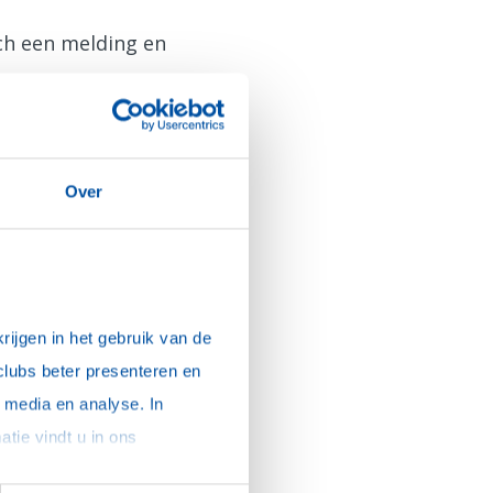
sch een melding en
Over
ijgen in het gebruik van de 
clubs beter presenteren en 
media en analyse. In 
sommige gevallen delen we gegevens met partners die ons hierbij ondersteunen. Meer informatie vindt u in ons 