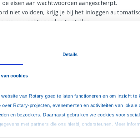
jn de eisen aan wachtwoorden aangescherpt.
d niet voldoen, krijg je bij het inloggen automati
n nieuw wachtwoord in te stellen.
Details
 van cookies
uter, onthoud mijn login (je blijft maximaal 30 dagen ingelogd)
ebsite van Rotary goed te laten functioneren en om inzicht te kr
 over Rotary-projecten, evenementen en activiteiten van lokale 
eden en bezoekers. Daarnaast gebruiken we cookies voor social 
woord vergeten