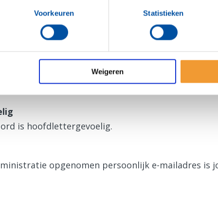
ens zijn ook geldig voor de Rotary App.
Voorkeuren
Statistieken
gen
a voor het eerst?
Weigeren
en nieuw wachtwoord
aan.
lig
ord is hoofdlettergevoelig.
dministratie opgenomen persoonlijk e-mailadres is 