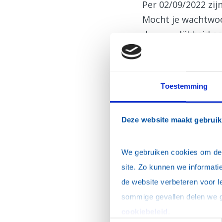
Per 02/09/2022 zi
Mocht je wachtwoor
de mogelijkheid ee
Inloggen
E-mailadres
*
Toestemming
Wachtwoord
*
Deze website maakt gebruik
Dit is mijn privécomp
We gebruiken cookies om de w
site. Zo kunnen we informatie
de website verbeteren voor l
Ik ben mijn wacht
cookiebeleid
.