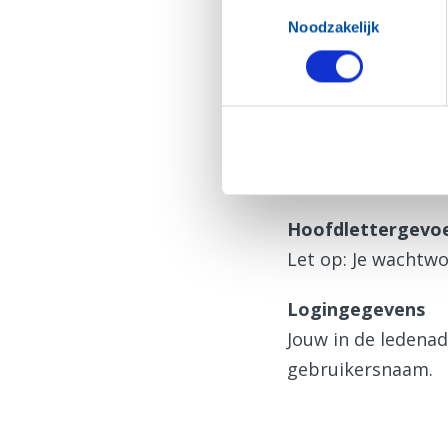
Toestemmingsselectie
N.B. De inloggegev
Noodzakelijk
Hulp bij inlog
Zie je deze pagin
Vraag dan eerst
e
Hoofdlettergevoe
Let op: Je wachtwo
Logingegevens
Jouw in de ledena
gebruikersnaam.