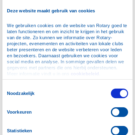
E-mailadres
*
Deze website maakt gebruik van cookies
We gebruiken cookies om de website van Rotary goed te 
Wachtwoord
*
laten functioneren en om inzicht te krijgen in het gebruik 
van de site. Zo kunnen we informatie over Rotary-
projecten, evenementen en activiteiten van lokale clubs 
Dit is mijn privécomputer, onthoud mijn login (je blijft
beter presenteren en de website verbeteren voor leden 
maximaal 30 dagen ingelogd)
en bezoekers. Daarnaast gebruiken we cookies voor 
social media en analyse. In sommige gevallen delen we 
gegevens met partners die ons hierbij ondersteunen. 
Meer informatie vindt u in ons 
cookiebeleid
.
Ik ben mijn wachtwoord vergeten
Toestemmingsselectie
Noodzakelijk
N.B. De inloggegevens zijn ook geldig voor de Rotary
App.
Voorkeuren
Hulp bij inloggen
Statistieken