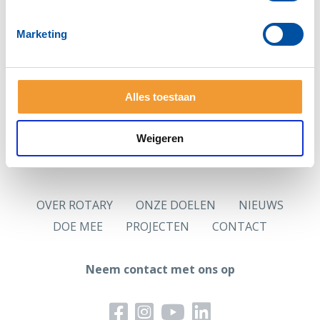
Zie je deze pagina voor het eerst?
Vraag dan eerst
een nieuw wachtwoord
aan.
Marketing
Hoofdlettergevoelig
Let op: Je wachtwoord is hoofdlettergevoelig.
Alles toestaan
Logingegevens
Jouw in de ledenadministratie opgenomen persoonlijk
e-mailadres is jouw gebruikersnaam.
Weigeren
OVER ROTARY
ONZE DOELEN
NIEUWS
DOE MEE
PROJECTEN
CONTACT
Neem contact met ons op