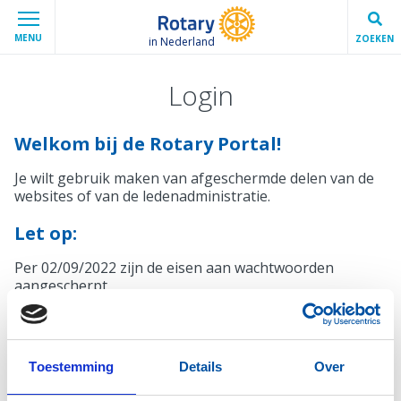
MENU
ZOEKEN
in Nederland
Login
Welkom bij de Rotary Portal!
Je wilt gebruik maken van afgeschermde delen van de
websites of van de ledenadministratie.
Let op:
Per 02/09/2022 zijn de eisen aan wachtwoorden
aangescherpt.
Mocht je wachtwoord niet voldoen, krijg je bij het
inloggen automatisch een melding en de mogelijkheid
een nieuw wachtwoord in te stellen.
Toestemming
Details
Over
Inloggen