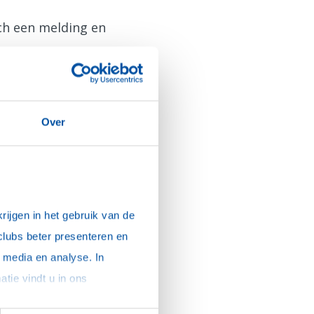
sch een melding en
Over
ijgen in het gebruik van de 
clubs beter presenteren en 
media en analyse. In 
sommige gevallen delen we gegevens met partners die ons hierbij ondersteunen. Meer informatie vindt u in ons 