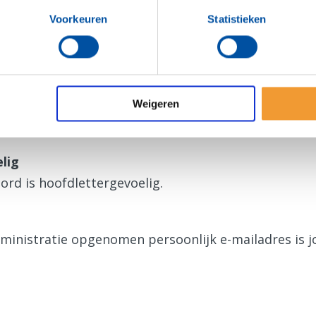
ens zijn ook geldig voor de Rotary App.
Voorkeuren
Statistieken
gen
a voor het eerst?
Weigeren
en nieuw wachtwoord
aan.
lig
ord is hoofdlettergevoelig.
dministratie opgenomen persoonlijk e-mailadres is 