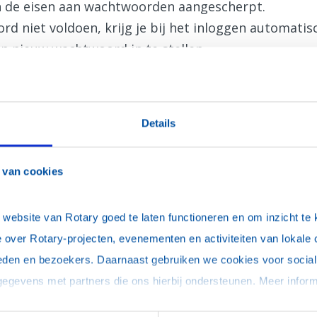
jn de eisen aan wachtwoorden aangescherpt.
d niet voldoen, krijg je bij het inloggen automati
n nieuw wachtwoord in te stellen.
Details
 van cookies
uter, onthoud mijn login (je blijft maximaal 30 dagen ingelogd)
ebsite van Rotary goed te laten functioneren en om inzicht te kr
 over Rotary-projecten, evenementen en activiteiten van lokale 
eden en bezoekers. Daarnaast gebruiken we cookies voor social 
woord vergeten