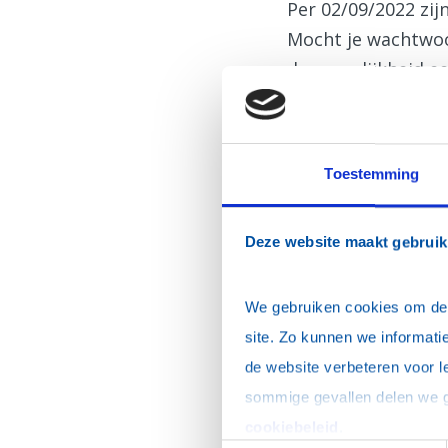
Per 02/09/2022 zi
Mocht je wachtwoor
de mogelijkheid ee
Inloggen
E-mailadres
*
Toestemming
Wachtwoord
*
Deze website maakt gebruik
Dit is mijn privécomp
We gebruiken cookies om de w
site. Zo kunnen we informatie
de website verbeteren voor l
Ik ben mijn wacht
cookiebeleid
.