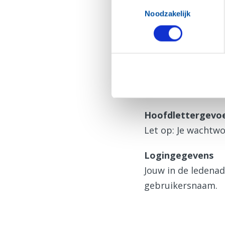
Toestemmingsselectie
N.B. De inloggegev
Noodzakelijk
Hulp bij inlog
Zie je deze pagin
Vraag dan eerst
e
Hoofdlettergevoe
Let op: Je wachtwo
Logingegevens
Jouw in de ledena
gebruikersnaam.