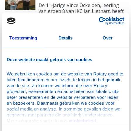
De 11-jarige Vince Ockeloen, leerling
van groep 8 van IKC Jan Ligthart, heeft
gisteren de eerste prijs...
Toestemming
Details
Over
GROOT VLAARDINGS DICTEE - DOE JIJ
WEER MEE?
Op donderdagavond 16 oktober vindt
Deze website maakt gebruik van cookies
het Groot Vlaardings Dictee plaats bij
het Lenzitz | Groen van
Prinstererlyceum...
We gebruiken cookies om de website van Rotary goed te 
laten functioneren en om inzicht te krijgen in het gebruik 
van de site. Zo kunnen we informatie over Rotary-
projecten, evenementen en activiteiten van lokale clubs 
TULPENBOLLEN GEPLANT VOOR END POLIO
beter presenteren en de website verbeteren voor leden 
NOW
en bezoekers. Daarnaast gebruiken we cookies voor 
Afgelopen vrijdag hebben verschillende
social media en analyse. In sommige gevallen delen we 
Oekraïense kinderen samen met
gegevens met partners die ons hierbij ondersteunen. 
wethouder Ivana Somers ongeveer...
Meer informatie vindt u in ons 
cookiebeleid
.