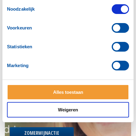
Toestemmingsselectie
Noodzakelijk
Voorkeuren
Statistieken
Marketing
Alles toestaan
ZOMERWIJNACTIE VOOR HET
Weigeren
GOEDE DOEL
ZOMERWIJNACTIE