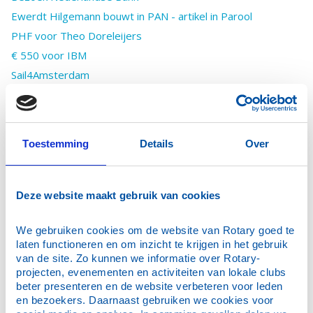
Ewerdt Hilgemann bouwt in PAN - artikel in Parool
PHF voor Theo Doreleijers
€ 550 voor IBM
Sail4Amsterdam
Omschrijven en Raden
Slimste Rotary nabij de Amstel 2025
RotaryDoet 2025
Toestemming
Details
Over
Nieuwjaarswandeling
Zero Waste Week
District Grant St. Vluchteling Toverfluit
Deze website maakt gebruik van cookies
Kandinsky tentoonstelling
We gebruiken cookies om de website van Rotary goed te 
Bezoek Secret Garden
laten functioneren en om inzicht te krijgen in het gebruik 
Bezoek uit Malta
van de site. Zo kunnen we informatie over Rotary-
Zuid-Oost is de slimste!
projecten, evenementen en activiteiten van lokale clubs 
beter presenteren en de website verbeteren voor leden 
Rotary Open Clubbijeenkomsten
en bezoekers. Daarnaast gebruiken we cookies voor 
MyJourneyToEndPolio