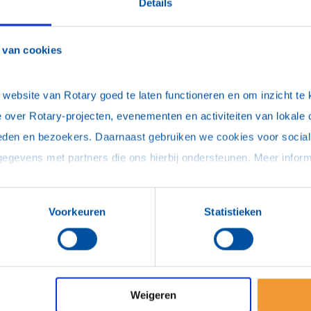
B
Details
5
C
 van cookies
E
H
ebsite van Rotary goed te laten functioneren en om inzicht te kr
M
 over Rotary-projecten, evenementen en activiteiten van lokale 
E
eden en bezoekers. Daarnaast gebruiken we cookies voor social 
R
S
R
R
Voorkeuren
Statistieken
E
E
E
L
Weigeren
L