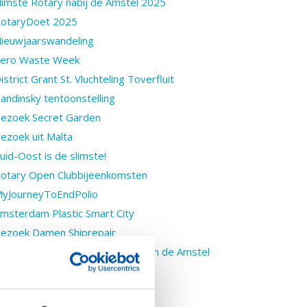
limste Rotary nabij de Amstel 2025
otaryDoet 2025
ieuwjaarswandeling
ero Waste Week
istrict Grant St. Vluchteling Toverfluit
andinsky tentoonstelling
ezoek Secret Garden
ezoek uit Malta
uid-Oost is de slimste!
otary Open Clubbijeenkomsten
yJourneyToEndPolio
msterdam Plastic Smart City
ezoek Damen Shiprepair
inerva, de Slimste Rotaryclub aan de Amstel
assen voor kinderen Studiezalen
orld Cleanup Day 18/9/2021