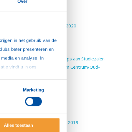
estuurswissel 21-22
Over
 juni, EPS Actiedag
ovid hulp India-NU!
ndPlasticSoup Jaarverslag 2019-2020
ilgeman in Antwerpen
ijgen in het gebruik van de 
et Studiezalen in de Johan Cruyff
clubs beter presenteren en 
ndPlasticSoup Action Day 6 June
media en analyse. In 
C A’dam Minerva doneert 9 laptops aan Studiezalen
teun aan Voedselbank Amsterdam Centrum/Oud-
sommige gevallen delen we gegevens met partners die ons hierbij ondersteunen. Meer informatie vindt u in ons 
West
otarkids Benefiet 10 november
C Minerva bezoekt ArtZuid
Marketing
ndPlasticSoup Actiedag
co Bus America
wert presenteert in Witten
andelijke Opschoondag 23 maart 2019
Alles toestaan
andelijke Opschoondag