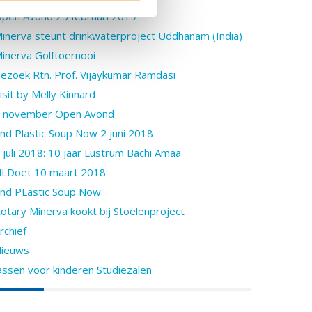
pen Avond 25 februari 2019
inerva steunt drinkwaterproject Uddhanam (India)
inerva Golftoernooi
ezoek Rtn. Prof. Vijaykumar Ramdasi
isit by Melly Kinnard
 november Open Avond
nd Plastic Soup Now 2 juni 2018
 juli 2018: 10 jaar Lustrum Bachi Amaa
LDoet 10 maart 2018
nd PLastic Soup Now
otary Minerva kookt bij Stoelenproject
rchief
ieuws
assen voor kinderen Studiezalen