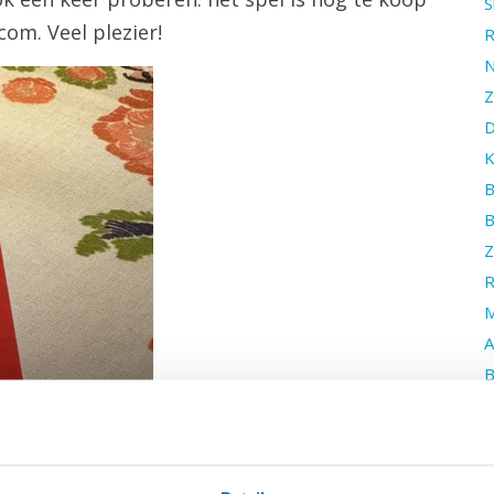
S
com. Veel plezier!
R
N
Z
D
K
B
B
Z
R
M
A
B
M
J
W