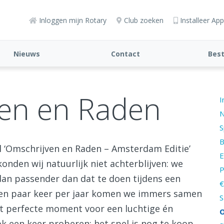
Inloggen mijn Rotary
Club zoeken
Installeer App
Nieuws
Contact
Bes
en en Raden
I
N
S
B
l ‘Omschrijven en Raden – Amsterdam Editie’
E
nden wij natuurlijk niet achterblijven: we
P
dan passender dan dat te doen tijdens een
€
 Een paar keer per jaar komen we immers samen
S
 het perfecte moment voor een luchtige én
O
k een keer proberen: het spel is nog te koop