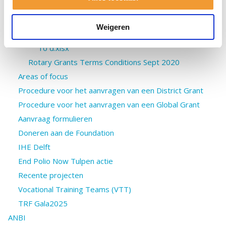
653.pdf
jaarrekening-sbggf-toelichting.pdf
Weigeren
ABNAMRO TRF D1600 Bank administratie v2020-
10 d.xlsx
Rotary Grants Terms Conditions Sept 2020
Areas of focus
Procedure voor het aanvragen van een District Grant
Procedure voor het aanvragen van een Global Grant
Aanvraag formulieren
Doneren aan de Foundation
IHE Delft
End Polio Now Tulpen actie
Recente projecten
Vocational Training Teams (VTT)
TRF Gala2025
ANBI