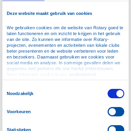
· Kliniek Nasewa, Kenya
· Highridge School in Arusha, Tanzania
Deze website maakt gebruik van cookies
· Rolstoelen Rijnlands Revalidatie Centrum
We gebruiken cookies om de website van Rotary goed te 
. VoorleesExpress Bollenstreek
laten functioneren en om inzicht te krijgen in het gebruik 
van de site. Zo kunnen we informatie over Rotary-
. Stichting Okido en JES Rijnland
projecten, evenementen en activiteiten van lokale clubs 
beter presenteren en de website verbeteren voor leden 
. Jeugdfonds Sport & Cultuur
en bezoekers. Daarnaast gebruiken we cookies voor 
social media en analyse. In sommige gevallen delen we 
gegevens met partners die ons hierbij ondersteunen. 
© 2023 Rotary in Nederland.
Meer informatie vindt u in ons 
cookiebeleid
.
Toestemmingsselectie
Noodzakelijk
Stichting Community Service projecten
Stichting Community Service kerngegevens
Voorkeuren
Statuten
Stichting Community Service Jaarrekening 2024-25
Statistieken