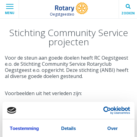
MENU
ZOEKEN
Oegstgeesteo
Stichting Community Service
projecten
Voor de steun aan goede doelen heeft RC Oegstgeest
e.o. de Stichting Community Service Rotaryclub
Oegstgeest e.o. opgericht. Deze stichting (ANBI) heeft
al diverse goede doelen gesteund.
Voorbeelden uit het verleden zijn:
· Brandwondenstichting
· Landmijnen de wereld uit
· Busje invaliden Rijnsburg
Toestemming
Details
Over