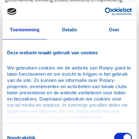
Ook onderwijs over Hiv/Aids is onderdeel van het
lespakket. Hoe kun je besmet raken? Hoe kun je hulp
bieden aan mensen met hiv/aids?
Ervaringen delen met anderen
Toestemming
Details
Over
Na de cursus gaan de vrouwen naar hun eigen dorp
terug en delen hun opgedane kennis met anderen.
Jaarlijks zijn er speciale terugkomcursussen voor
Deze website maakt gebruik van cookies
meisjes die eerder een cursus bij de P3W volgden. Het
is een cursus van een maand, waarin de meisjes hun
praktijkervaringen uitwisselen.
We gebruiken cookies om de website van Rotary goed te 
laten functioneren en om inzicht te krijgen in het gebruik 
van de site. Zo kunnen we informatie over Rotary-
projecten, evenementen en activiteiten van lokale clubs 
beter presenteren en de website verbeteren voor leden 
en bezoekers. Daarnaast gebruiken we cookies voor 
social media en analyse. In sommige gevallen delen we 
gegevens met partners die ons hierbij ondersteunen. 
Meer informatie vindt u in ons 
cookiebeleid
.
Toestemmingsselectie
Noodzakelijk