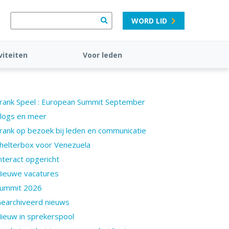
WORD LID
viteiten
Voor leden
rank Speel : European Summit September
logs en meer
rank op bezoek bij leden en communicatie
helterbox voor Venezuela
nteract opgericht
ieuwe vacatures
ummit 2026
earchiveerd nieuws
ieuw in sprekerspool