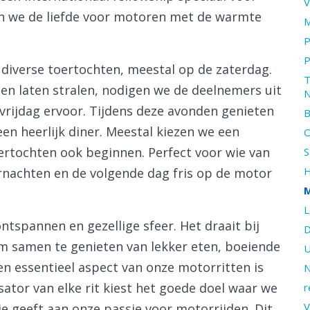
V
n we de liefde voor motoren met de warmte
M
P
P
 diverse toertochten, meestal op de zaterdag.
T
len laten stralen, nodigen we de deelnemers uit
N
vrijdag ervoor. Tijdens deze avonden genieten
B
en heerlijk diner. Meestal kiezen we een
O
toertochten ook beginnen. Perfect voor wie van
S
H
rnachten en de volgende dag fris op de motor
M
L
spannen en gezellige sfeer. Het draait bij
D
om samen te genieten van lekker eten, boeiende
U
Een essentieel aspect van onze motorritten is
N
ator van elke rit kiest het goede doel waar we
r
V
ie geeft aan onze passie voor motorrijden. Dit