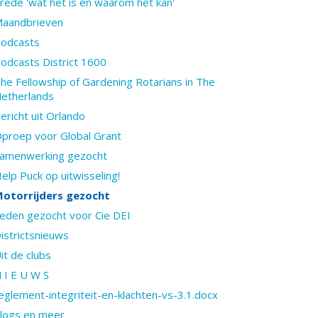
rede 'wat het is en waarom het kan'
aandbrieven
odcasts
odcasts District 1600
he Fellowship of Gardening Rotarians in The
etherlands
ericht uit Orlando
proep voor Global Grant
amenwerking gezocht
elp Puck op uitwisseling!
otorrijders gezocht
eden gezocht voor Cie DEI
istrictsnieuws
it de clubs
 I E U W S
eglement-integriteit-en-klachten-vs-3.1.docx
logs en meer