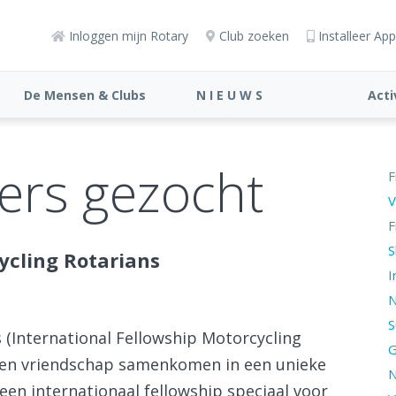
Inloggen mijn Rotary
Club zoeken
Installeer App
De Mensen & Clubs
N I E U W S
Acti
ers gezocht
F
V
F
S
ycling Rotarians
I
N
S
(International Fellowship Motorcycling
G
n en vriendschap samenkomen in een unieke
N
een internationaal fellowship speciaal voor