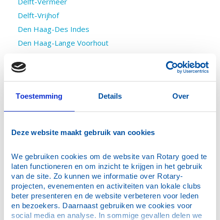
Delft-Vermeer
Delft-Vrijhof
Den Haag-Des Indes
Den Haag-Lange Voorhout
Hellevoetsluis
Het Westland
Hillegom-Lisse
Toestemming
Details
Over
Katwijk-Noordwijk
Lansingerland
Leiden
Deze website maakt gebruik van cookies
Leiden AM
Leiderdorp
We gebruiken cookies om de website van Rotary goed te 
Lisse-Bollenstreek
laten functioneren en om inzicht te krijgen in het gebruik 
van de site. Zo kunnen we informatie over Rotary-
Maassluis
projecten, evenementen en activiteiten van lokale clubs 
Zuiplas
beter presenteren en de website verbeteren voor leden 
en bezoekers. Daarnaast gebruiken we cookies voor 
Noordwijk, Duin- en Bollenstreek
social media en analyse. In sommige gevallen delen we 