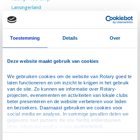
Lansingerland
Leiden
Leiden AM
Leiderdorp
Toestemming
Details
Over
Lisse-Bollenstreek
Maassluis
Zuiplas
Deze website maakt gebruik van cookies
Noordwijk, Duin- en Bollenstreek
We gebruiken cookies om de website van Rotary goed te 
Noordwijk e.o.
laten functioneren en om inzicht te krijgen in het gebruik 
Oegstgeest e.o.
van de site. Zo kunnen we informatie over Rotary-
Pijnacker-Nootdorp
projecten, evenementen en activiteiten van lokale clubs 
beter presenteren en de website verbeteren voor leden 
Rhoon-Barendrecht
en bezoekers. Daarnaast gebruiken we cookies voor 
Rijswijk-Ypenburg
social media en analyse. In sommige gevallen delen we 
gegevens met partners die ons hierbij ondersteunen. 
Rijswijk (Z.H.)
Meer informatie vindt u in ons 
cookiebeleid
.
Roelofarendsveen-Alkemade
Rotterdam