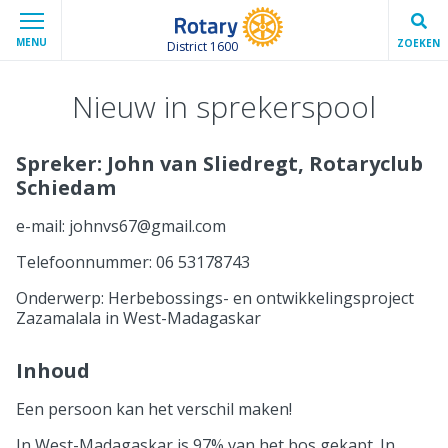
MENU
ZOEKEN
District 1600
Nieuw in sprekerspool
Spreker: John van Sliedregt, Rotaryclub
Schiedam
e-mail: johnvs67@gmail.com
Telefoonnummer: 06 53178743
Onderwerp: Herbebossings- en ontwikkelingsproject
Zazamalala in West-Madagaskar
Inhoud
Een persoon kan het verschil maken!
In West-Madagaskar is 97% van het bos gekapt. In