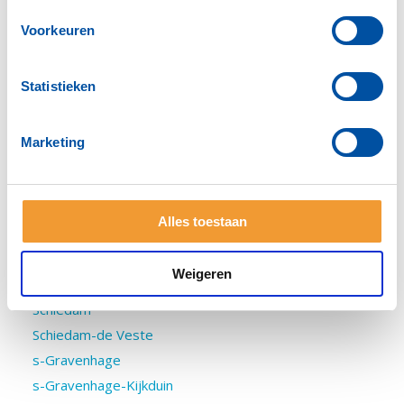
Rotterdam-Botlek
Voorkeuren
Rotterdam-Delfshaven
Rotterdam-Hillegersberg
Rotterdam-Kralingen
Statistieken
Rotterdam-Mainport
Rotterdam-Nieuwe dag
Marketing
Rotterdam-Noord
Rotterdam-Stad
Archief
Alles toestaan
Rotterdam-Zuid
Sassenheim
Weigeren
Scheveningen
Schiedam
Schiedam-de Veste
s-Gravenhage
s-Gravenhage-Kijkduin