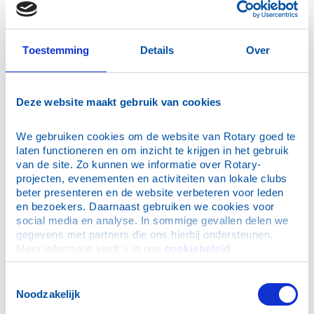
Leiden AM
Leiderdorp
Lisse-Bollenstreek
Toestemming
Details
Over
Maassluis
Zuiplas
Deze website maakt gebruik van cookies
Noordwijk, Duin- en Bollenstreek
Noordwijk e.o.
We gebruiken cookies om de website van Rotary goed te 
Oegstgeest e.o.
laten functioneren en om inzicht te krijgen in het gebruik 
Pijnacker-Nootdorp
van de site. Zo kunnen we informatie over Rotary-
projecten, evenementen en activiteiten van lokale clubs 
Rhoon-Barendrecht
beter presenteren en de website verbeteren voor leden 
Rijswijk-Ypenburg
en bezoekers. Daarnaast gebruiken we cookies voor 
Rijswijk (Z.H.)
social media en analyse. In sommige gevallen delen we 
gegevens met partners die ons hierbij ondersteunen. 
Roelofarendsveen-Alkemade
Meer informatie vindt u in ons 
cookiebeleid
.
Rotterdam
Rotterdam-Alexander
Toestemmingsselectie
Noodzakelijk
Rotterdam-Bernisse