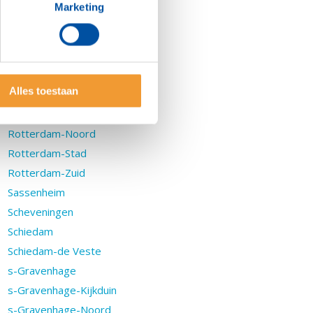
Marketing
Rotterdam-Botlek
Rotterdam-Delfshaven
Rotterdam-Hillegersberg
Rotterdam-Kralingen
Alles toestaan
Rotterdam-Mainport
Rotterdam-Nieuwe dag
Rotterdam-Noord
Rotterdam-Stad
Rotterdam-Zuid
Sassenheim
Scheveningen
Schiedam
Schiedam-de Veste
s-Gravenhage
s-Gravenhage-Kijkduin
s-Gravenhage-Noord