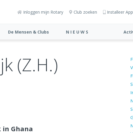
Inloggen mijn Rotary
Club zoeken
Installeer App
De Mensen & Clubs
N I E U W S
Acti
jk (Z.H.)
F
V
F
S
I
N
S
G
N
k in Ghana