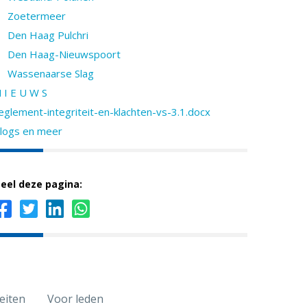
Zoetermeer
Den Haag Pulchri
Den Haag-Nieuwspoort
Wassenaarse Slag
 I E U W S
eglement-integriteit-en-klachten-vs-3.1.docx
logs en meer
eel deze pagina:
teiten
Voor leden