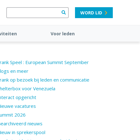
WORD LID
viteiten
Voor leden
rank Speel : European Summit September
logs en meer
rank op bezoek bij leden en communicatie
helterbox voor Venezuela
nteract opgericht
ieuwe vacatures
ummit 2026
earchiveerd nieuws
ieuw in sprekerspool