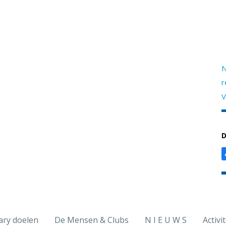
N
r
V
D
ary doelen
De Mensen & Clubs
N I E U W S
Activi