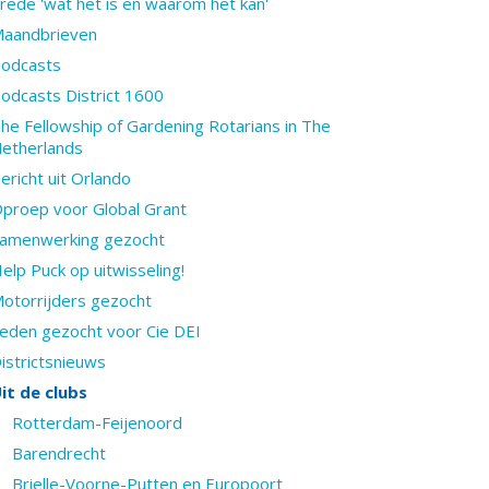
rede 'wat het is en waarom het kan'
aandbrieven
odcasts
odcasts District 1600
he Fellowship of Gardening Rotarians in The
etherlands
ericht uit Orlando
proep voor Global Grant
amenwerking gezocht
elp Puck op uitwisseling!
otorrijders gezocht
eden gezocht voor Cie DEI
istrictsnieuws
it de clubs
Rotterdam-Feijenoord
Barendrecht
Brielle-Voorne-Putten en Europoort