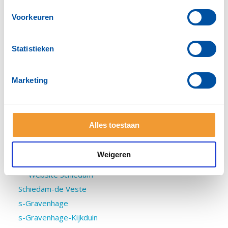
Rotterdam-Botlek
Voorkeuren
Rotterdam-Delfshaven
Rotterdam-Hillegersberg
Rotterdam-Kralingen
Statistieken
Rotterdam-Mainport
Rotterdam-Nieuwe dag
Marketing
Rotterdam-Noord
Rotterdam-Stad
Rotterdam-Zuid
Alles toestaan
Sassenheim
Scheveningen
Weigeren
Schiedam
Website Schiedam
Schiedam-de Veste
s-Gravenhage
s-Gravenhage-Kijkduin