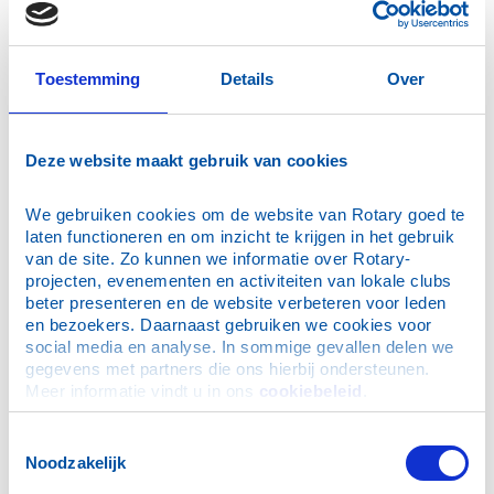
Leiden AM
Leiderdorp
Lisse-Bollenstreek
Toestemming
Details
Over
Maassluis
Zuiplas
Deze website maakt gebruik van cookies
Noordwijk, Duin- en Bollenstreek
Noordwijk e.o.
We gebruiken cookies om de website van Rotary goed te 
Oegstgeest e.o.
laten functioneren en om inzicht te krijgen in het gebruik 
Pijnacker-Nootdorp
van de site. Zo kunnen we informatie over Rotary-
projecten, evenementen en activiteiten van lokale clubs 
Rhoon-Barendrecht
beter presenteren en de website verbeteren voor leden 
Rijswijk-Ypenburg
en bezoekers. Daarnaast gebruiken we cookies voor 
Rijswijk (Z.H.)
social media en analyse. In sommige gevallen delen we 
gegevens met partners die ons hierbij ondersteunen. 
Roelofarendsveen-Alkemade
Meer informatie vindt u in ons 
cookiebeleid
.
Rotterdam
Rotterdam-Alexander
Toestemmingsselectie
Noodzakelijk
Rotterdam-Bernisse