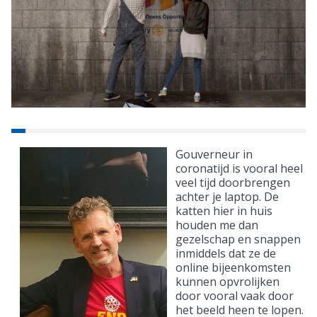
Gouverneur in
coronatijd is vooral heel
veel tijd doorbrengen
achter je laptop. De
katten hier in huis
houden me dan
gezelschap en snappen
inmiddels dat ze de
online bijeenkomsten
kunnen opvrolijken
door vooral vaak door
het beeld heen te lopen.