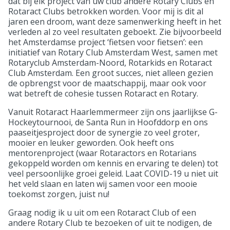
dat bij elk project van uw club andere Rotary Clubs en
Rotaract Clubs betrokken worden. Voor mij is dit al
jaren een droom, want deze samenwerking heeft in het
verleden al zo veel resultaten geboekt. Zie bijvoorbeeld
het Amsterdamse project ‘fietsen voor fietsen’: een
initiatief van Rotary Club Amsterdam West, samen met
Rotaryclub Amsterdam-Noord, Rotarkids en Rotaract
Club Amsterdam. Een groot succes, niet alleen gezien
de opbrengst voor de maatschappij, maar ook voor
wat betreft de cohesie tussen Rotaract en Rotary.
Vanuit Rotaract Haarlemmermeer zijn ons jaarlijkse G-
Hockeytournooi, de Santa Run in Hoofddorp en ons
paaseitjesproject door de synergie zo veel groter,
mooier en leuker geworden. Ook heeft ons
mentorenproject (waar Rotaractors en Rotarians
gekoppeld worden om kennis en ervaring te delen) tot
veel persoonlijke groei geleid. Laat COVID-19 u niet uit
het veld slaan en laten wij samen voor een mooie
toekomst zorgen, juist nu!
Graag nodig ik u uit om een Rotaract Club of een
andere Rotary Club te bezoeken of uit te nodigen, de