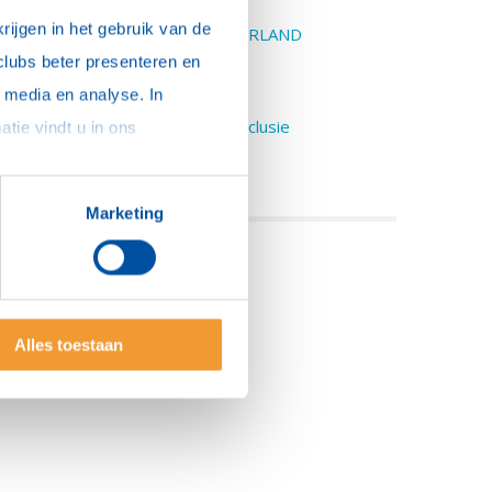
District 1600 ZUID-HOLLAND
ijgen in het gebruik van de 
District 1610 ZUIDWEST NEDERLAND
clubs beter presenteren en 
otary Foundation
ouncil on Legislation
media en analyse. In 
iversiteit, gelijkwaardigheid en inclusie
sommige gevallen delen we gegevens met partners die ons hierbij ondersteunen. Meer informatie vindt u in ons 
eugd
ocational Service
Marketing
Alles toestaan
N
CONTACT