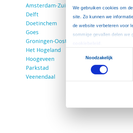
Amsterdam-Zuidoost
We gebruiken cookies om de w
Delft
site. Zo kunnen we informatie
Doetinchem
de website verbeteren voor l
Goes
Groningen-Oost
cookiebeleid
.
Het Hogeland
Toestemmingsselectie
Noodzakelijk
Hoogeveen
Parkstad
Veenendaal
OVER ROTARY