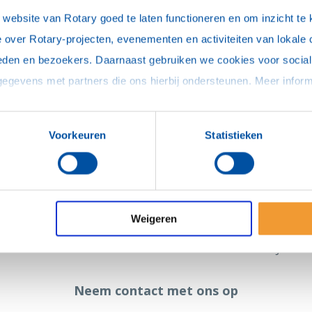
Best-Oirschot
ebsite van Rotary goed te laten functioneren en om inzicht te kr
Den Haag Nieuwspoort
 over Rotary-projecten, evenementen en activiteiten van lokale 
R
Emmeloord
C
eden en bezoekers. Daarnaast gebruiken we cookies voor social 
Groningen-Noord
D
Helmond
J
Hoeksche Waard
V
Voorkeuren
Statistieken
Nijmegen
Tilburg-Leijdal
Zierikzee
Weigeren
ONZE DOELEN
NIEUWS
DOE MEE
PROJECTE
Neem contact met ons op