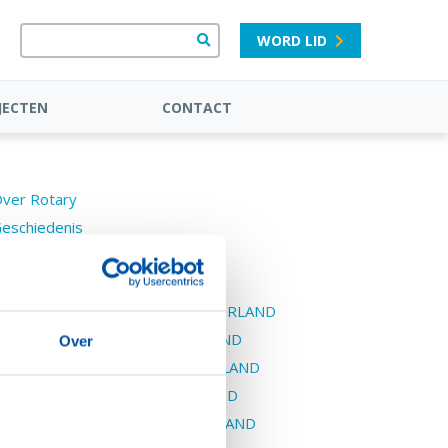
WORD LID
JECTEN
CONTACT
ver Rotary
eschiedenis
nze structuur
istricten
District 1550 ZUIDOOST NEDERLAND
District 1560 OOST-NEDERLAND
Over
District 1570 MIDDEN-NEDERLAND
District 1580 NOORD-HOLLAND
District 1590 NOORD-NEDERLAND