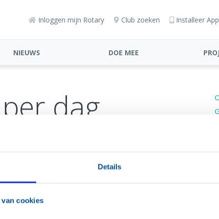
Inloggen mijn Rotary
Club zoeken
Installeer App
NIEUWS
DOE MEE
PRO
 per dag
O
G
O
D
dag
Details
en op 'vrijdag':
Alkmaar
 van cookies
Amsterdam West