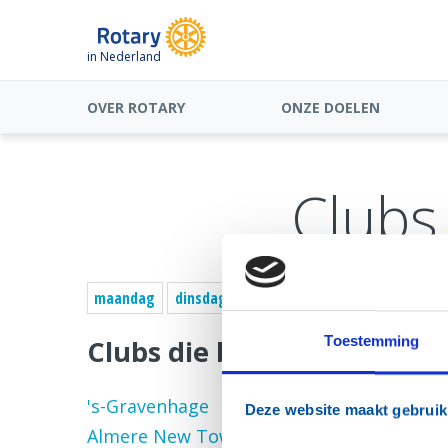
in Nederland
OVER ROTARY
ONZE DOELEN
Clubs
maandag
dinsdag
woensdag
donderdag
vrij
Toestemming
Clubs die bijeenkomst hebb
's-Gravenhage
Deze website maakt gebruik
Almere New Town