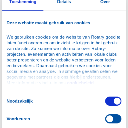
Toestemming
Details
Over
Leusden C.A.
Lopikerwaard
Maastricht
Deze website maakt gebruik van cookies
Monnickendam
We gebruiken cookies om de website van Rotary goed te 
Nieuwkoop
laten functioneren en om inzicht te krijgen in het gebruik 
Nijmegen-Zuid
van de site. Zo kunnen we informatie over Rotary-
projecten, evenementen en activiteiten van lokale clubs 
Oisterwijk de Kampina
beter presenteren en de website verbeteren voor leden 
Oostburg
en bezoekers. Daarnaast gebruiken we cookies voor 
social media en analyse. In sommige gevallen delen we 
Oosterbeek-Kabeljauw
gegevens met partners die ons hierbij ondersteunen. 
Oosterhout de Warande
Meer informatie vindt u in ons 
cookiebeleid
.
Ootmarsum
Toestemmingsselectie
Oranjewoud-Heerenveen
Noodzakelijk
Purmerend
Purmerend Weidevenne
Voorkeuren
Purmerend-Polderland