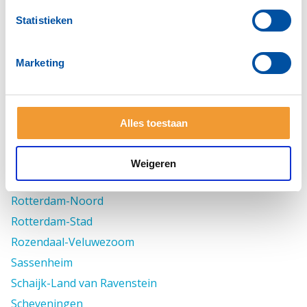
RIO aan de IJssel
Statistieken
Reeuwijk
Rhoon-Barendrecht
Marketing
Ridderkerk De Waal
Rijssen Regge Regio
Rijswijk
Alles toestaan
Roermond Maas en Roer
Rotterdam Nieuwe dag
Weigeren
Rotterdam-Hillegersberg
Rotterdam-Noord
Rotterdam-Stad
Rozendaal-Veluwezoom
Sassenheim
Schaijk-Land van Ravenstein
Scheveningen