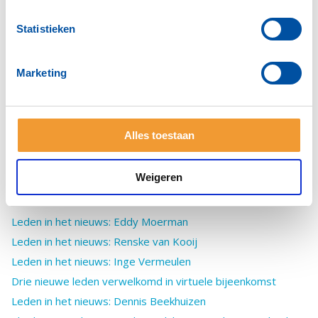
Schitterende Rotary-tourrit goed voor € 5.500
Strandsportdag voor lichamelijke beperkte jongeren
Statistieken
Westlandse fietsen aan Oekraïense vluchtelingen uitgereikt
Rotaryclubs en ISW repareren fietsen voor Oekraïense
Marketing
vluchtelingen
Leden in het nieuws: Stephan Persoon
Bart Sosef nieuwe voorzitter!
Alles toestaan
Toespraken bestuursoverdracht 2021
Het houdt niet op: weer drie nieuwe leden geïnstalleerd
Weigeren
Leden in het nieuws: Jack van der Ende
En weer drie nieuwe leden!
Leden in het nieuws: Eddy Moerman
Leden in het nieuws: Renske van Kooij
Leden in het nieuws: Inge Vermeulen
Drie nieuwe leden verwelkomd in virtuele bijeenkomst
Leden in het nieuws: Dennis Beekhuizen