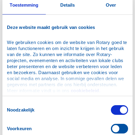
Toestemming
Details
Over
Smakelijk feest met ruim 1.500 pannenkoeken
Rode Santa run succesvolle zegetocht
Koos Grootscholten Drive was een grandioos succes
Deze website maakt gebruik van cookies
Indrukwekkend bezoek aan Rotaryclub Sibiu in april 2024
Ruim 1100 pannenkoeken voor bewoners ’s Heeren Loo
We gebruiken cookies om de website van Rotary goed te 
Jarige Rotaryclubs in Westland delen uit
laten functioneren en om inzicht te krijgen in het gebruik 
van de site. Zo kunnen we informatie over Rotary-
Rotary viert eeuwfeest met een estafettetocht door onze
projecten, evenementen en activiteiten van lokale clubs 
regio
beter presenteren en de website verbeteren voor leden 
Bridge drive voor het goede doel
en bezoekers. Daarnaast gebruiken we cookies voor 
social media en analyse. In sommige gevallen delen we 
Rotary tourrit op 25 juni
gegevens met partners die ons hierbij ondersteunen. 
Leden in het nieuws: Linda Slaghuis
Meer informatie vindt u in ons 
cookiebeleid
.
Speurtocht Monster brengt Meander Huis 5.000 euro
Toestemmingsselectie
Samen in actie voor waardevolle ontmoetingen
Noodzakelijk
Vijfde Santarun met 16.000 euro een rood succes
Cheque Rotary Tourrit aan Hospice
Voorkeuren
Opbrengst bridgedrive maar liefst € 6.700