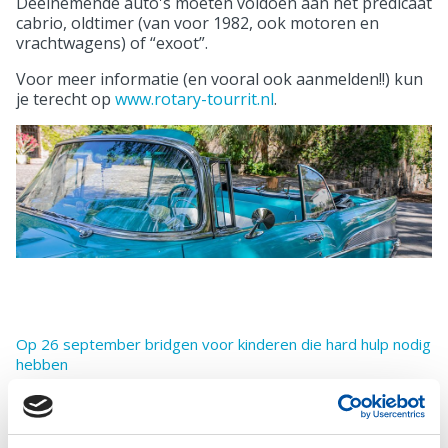
Deelnemende auto's moeten voldoen aan het predicaat
cabrio, oldtimer (van voor 1982, ook motoren en
vrachtwagens) of “exoot”.
Voor meer informatie (en vooral ook aanmelden!!) kun
je terecht op
www.rotary-tourrit.nl
.
Op 26 september bridgen voor kinderen die hard hulp nodig
hebben
Bewoners van Westerhonk willen volgend jaar weer
pannenkoekdag
30e Koos Grootscholten Bridge Drive levert 8.020 euro op