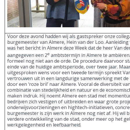
Voor deze avond hadden wij als gastspreker onze colleg
burgemeester van Almere, Hein van der Loo. Aanleiding 
was het bericht in Almere deze Week dat de heer Van de
e
aangegeven een 2
ambtstermijn in Almere te ambiëren.
formeel nog niet aan de orde. De procedure daarvoor sta
einde van de huidige ambtsperiode, over twee jaar. Maar
uitgesproken wens voor een tweede termijn spreekt Van
vertrouwen uit in een langdurige samenwerking met de s
door een ‘roze bril’ naar Almere. Vooral de diversiteit va
combinatie van stedelijkheid en natuur en de economisc
maken indruk. Hij noemt Almere een stad met momentu
bedrijven zich vestigen of uitbreiden en waar grote proj
onderwijsvoorzieningen en hightech-initiatieven, concr
burgemeester is zijn werk in Almere nog niet af. Hij wil
verdere ontwikkeling van de stad, onder meer op het ge
werkgelegenheid en leefbaarheid.