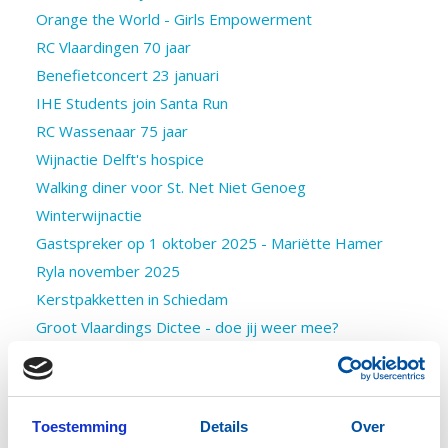
Orange the World - Girls Empowerment
RC Vlaardingen 70 jaar
Benefietconcert 23 januari
IHE Students join Santa Run
RC Wassenaar 75 jaar
Wijnactie Delft's hospice
Walking diner voor St. Net Niet Genoeg
Winterwijnactie
Gastspreker op 1 oktober 2025 - Mariëtte Hamer
Ryla november 2025
Kerstpakketten in Schiedam
Groot Vlaardings Dictee - doe jij weer mee?
Rotary Pulchri Studio Prijs 2025
Beaujolais diner voor TommyTomato
Inpakjesavond RC Vlaardingen
Toestemming
Details
Over
Bridge drive 25 oktober