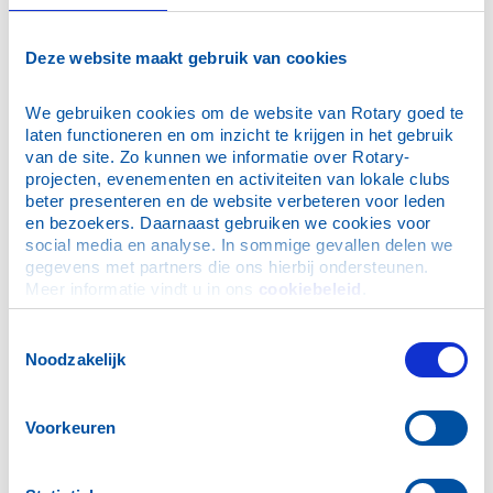
Kerstbomenactie 2025 - Sint zonder Mijter
Letter of Gratitude Oekraïne
Deze website maakt gebruik van cookies
Nieuws
Maandbrief november 2024
We gebruiken cookies om de website van Rotary goed te 
laten functioneren en om inzicht te krijgen in het gebruik 
Waarom Rotary
van de site. Zo kunnen we informatie over Rotary-
Nieuws uit Nederland
projecten, evenementen en activiteiten van lokale clubs 
beter presenteren en de website verbeteren voor leden 
Vlogs D1600
en bezoekers. Daarnaast gebruiken we cookies voor 
Kerstbomen voor St. Hulphond
social media en analyse. In sommige gevallen delen we 
PHF voor Mehmet Akozbek
gegevens met partners die ons hierbij ondersteunen. 
Meer informatie vindt u in ons 
cookiebeleid
.
Boterletter- Kerstactie voor alleenstaanden
Kinderkamp Schiermonnikoog
Toestemmingsselectie
TRF seminar
Noodzakelijk
PHF voor Jan de Mooij
Winterwijnen
Voorkeuren
Girls’ Empowerment
Plons in Schiedam