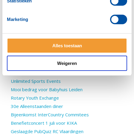
Statistieken
Speech Hans Lodder Gouverneur Rotary District 1600
Kennismakingsborrels magische voorzitters D1600
Marketing
Handboek voor Rotarians
2024 Santa Runs
Afscheidsspeech Jan de Mooij
Alles toestaan
Bestuurswissel RC Schiedam
Jan de Mooij
Weigeren
Gouverneurswissel 2025-2026
IHE Studenten en Jaarsverslag
Unlimited Sports Events
Mooi bedrag voor Babyhuis Leiden
Rotary Youth Exchange
30e Alleenstaanden diner
Bijeenkomst InterCountry Commitees
Benefietconcert 1 juli voor KIKA
Geslaagde PubQuiz RC Vlaardingen