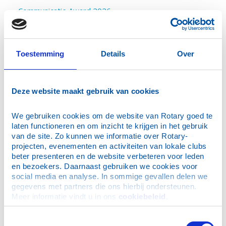
Communicatie Award 2026
RC Schiedam de Veste
TRF Seminar 13 november
3e PHF erkenning Willie Palm
Toestemming
Details
Over
Santa Run Delft
Bestel voor de Kerst
Deze website maakt gebruik van cookies
Early Bird Charity Rally 2026
ICC Nieuwsbrief december 2025
We gebruiken cookies om de website van Rotary goed te 
Benefiet met Sjaak Bral
laten functioneren en om inzicht te krijgen in het gebruik 
van de site. Zo kunnen we informatie over Rotary-
Orange the World - Girls Empowerment
projecten, evenementen en activiteiten van lokale clubs 
RC Vlaardingen 70 jaar
beter presenteren en de website verbeteren voor leden 
Benefietconcert 23 januari
en bezoekers. Daarnaast gebruiken we cookies voor 
social media en analyse. In sommige gevallen delen we 
IHE Students join Santa Run
gegevens met partners die ons hierbij ondersteunen. 
RC Wassenaar 75 jaar
Meer informatie vindt u in ons 
cookiebeleid
.
Wijnactie Delft's hospice
Toestemmingsselectie
Walking diner voor St. Net Niet Genoeg