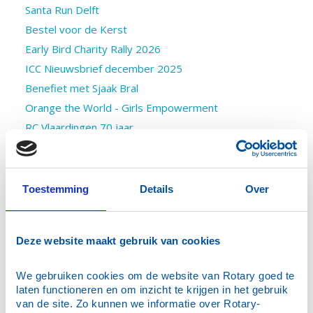
Santa Run Delft
Bestel voor de Kerst
Early Bird Charity Rally 2026
ICC Nieuwsbrief december 2025
Benefiet met Sjaak Bral
Orange the World - Girls Empowerment
RC Vlaardingen 70 jaar
Benefietconcert 23 januari
IHE Students join Santa Run
RC Wassenaar 75 jaar
Toestemming
Details
Over
Wijnactie Delft's hospice
Walking diner voor St. Net Niet Genoeg
Deze website maakt gebruik van cookies
Winterwijnactie
Gastspreker op 1 oktober 2025 - Mariëtte Hamer
We gebruiken cookies om de website van Rotary goed te 
Ryla november 2025
laten functioneren en om inzicht te krijgen in het gebruik 
Kerstpakketten in Schiedam
van de site. Zo kunnen we informatie over Rotary-