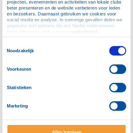
projecten, evenementen en activiteiten van lokale clubs 
Groot Vlaardings Dictee - doe jij weer mee?
beter presenteren en de website verbeteren voor leden 
Rotary Pulchri Studio Prijs 2025
en bezoekers. Daarnaast gebruiken we cookies voor 
social media en analyse. In sommige gevallen delen we 
Beaujolais diner voor TommyTomato
gegevens met partners die ons hierbij ondersteunen. 
Inpakjesavond RC Vlaardingen
Meer informatie vindt u in ons 
cookiebeleid
.
Bridge drive 25 oktober
Toestemmingsselectie
Kerstbomenactie 2025 - Sint zonder Mijter
Noodzakelijk
Letter of Gratitude Oekraïne
Nieuws
Voorkeuren
Maandbrief november 2024
Waarom Rotary
Nieuws uit Nederland
Statistieken
Vlogs D1600
Kerstbomen voor St. Hulphond
Marketing
PHF voor Mehmet Akozbek
Boterletter- Kerstactie voor alleenstaanden
Kinderkamp Schiermonnikoog
Alles toestaan