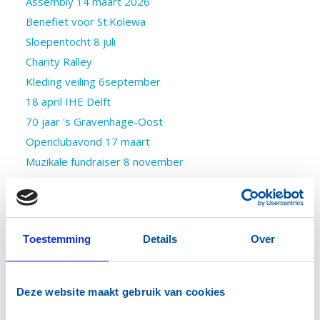
Assembly 14 maart 2026
Benefiet voor St.Kolewa
Sloepentocht 8 juli
Charity Ralley
Kleding veiling 6september
18 april IHE Delft
70 jaar 's Gravenhage-Oost
Openclubavond 17 maart
Muzikale fundraiser 8 november
Samen in actie voor de Roparun 2026
Stichting Vechten met de Meiden
π dag in het hart van ons District 1600
Toestemming
Details
Over
Open Club Avond Wateringen
Open avond 3 november Delft Koningsveld
24 mei Jeu de Boules
Deze website maakt gebruik van cookies
Slaapzakken voor Daklozen