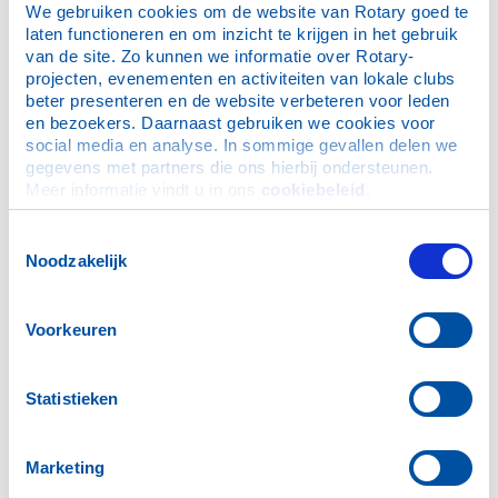
Santa Run Delft 14 december
We gebruiken cookies om de website van Rotary goed te 
Communicatie Award 2026
laten functioneren en om inzicht te krijgen in het gebruik 
van de site. Zo kunnen we informatie over Rotary-
RC Schiedam de Veste
projecten, evenementen en activiteiten van lokale clubs 
TRF Seminar 13 november
beter presenteren en de website verbeteren voor leden 
en bezoekers. Daarnaast gebruiken we cookies voor 
3e PHF erkenning Willie Palm
social media en analyse. In sommige gevallen delen we 
Santa Run Delft
gegevens met partners die ons hierbij ondersteunen. 
Bestel voor de Kerst
Meer informatie vindt u in ons 
cookiebeleid
.
Early Bird Charity Rally 2026
Toestemmingsselectie
ICC Nieuwsbrief december 2025
Noodzakelijk
Benefiet met Sjaak Bral
Orange the World - Girls Empowerment
Voorkeuren
RC Vlaardingen 70 jaar
Benefietconcert 23 januari
Statistieken
IHE Students join Santa Run
RC Wassenaar 75 jaar
Marketing
Wijnactie Delft's hospice