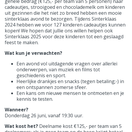
gehele bedrag (€125,- per team van 5 personen) naar
cadeautjes, strooigoed en chocolademelk om kinderen
uit gezinnen die het niet zo breed hebben een mooie
sinterklaas avond te bezorgen. Tijdens Sinterklaas
2024 hebben we voor 127 kinderen cadeautjes kunnen
kopen! We hopen dat jullie ons willen helpen ook
Sinterklaas 2025 voor deze kinderen tot een geslaagd
feest te maken.
Wat kun je verwachten?
Een avond vol uitdagende vragen over allerlei
onderwerpen, van muziek en films tot
geschiedenis en sport.
Heerlijke drankjes en snacks (tegen betaling;-) in
een ontspannen zomerse sfeer.
Een kans om nieuwe mensen te ontmoeten en je
kennis te testen.
Wanneer?
Donderdag 26 juni, vanaf 19:30 uur.
Wat kost het?
Deelname kost €125,- per team van 5
deelnemers; als je geen team op de been krijgt betaal