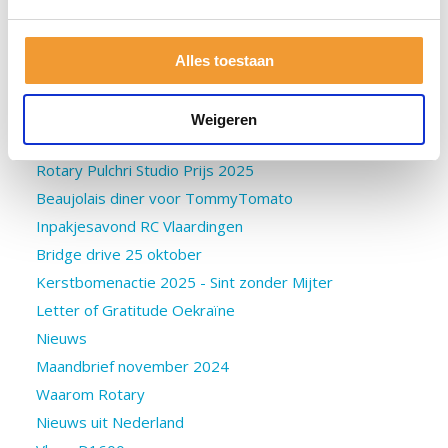
Walking diner voor St. Net Niet Genoeg
Winterwijnactie
Gastspreker op 1 oktober 2025 - Mariëtte Hamer
Alles toestaan
Ryla november 2025
Kerstpakketten in Schiedam
Weigeren
Groot Vlaardings Dictee - doe jij weer mee?
Rotary Pulchri Studio Prijs 2025
Beaujolais diner voor TommyTomato
Inpakjesavond RC Vlaardingen
Bridge drive 25 oktober
Kerstbomenactie 2025 - Sint zonder Mijter
Letter of Gratitude Oekraïne
Nieuws
Maandbrief november 2024
Waarom Rotary
Nieuws uit Nederland