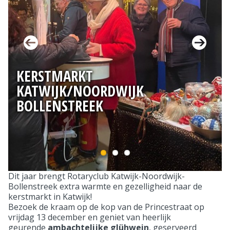
KERSTMARKT
KATWIJK/NOORDWIJK
BOLLENSTREEK
Dit jaar brengt Rotaryclub Katwijk-Noordwijk-
Bollenstreek extra warmte en gezelligheid naar de
kerstmarkt in Katwijk!
Bezoek de kraam op de kop van de Princestraat op
vrijdag 13 december en geniet van heerlijk
geurende
ambachtelijke glühwein
, geserveerd