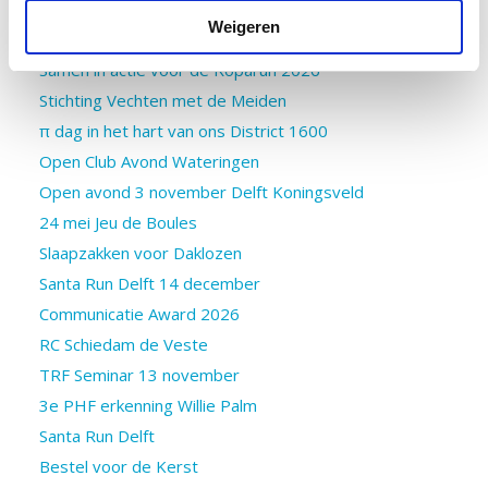
Openclubavond 17 maart
Weigeren
Muzikale fundraiser 8 november
Samen in actie voor de Roparun 2026
Stichting Vechten met de Meiden
π dag in het hart van ons District 1600
Open Club Avond Wateringen
Open avond 3 november Delft Koningsveld
24 mei Jeu de Boules
Slaapzakken voor Daklozen
Santa Run Delft 14 december
Communicatie Award 2026
RC Schiedam de Veste
TRF Seminar 13 november
3e PHF erkenning Willie Palm
Santa Run Delft
Bestel voor de Kerst