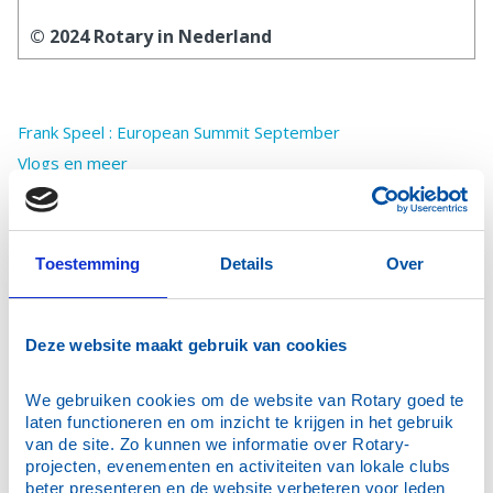
© 2024 Rotary in Nederland
Frank Speel : European Summit September
Vlogs en meer
Frank op bezoek bij leden en communicatie
Shelterbox voor Venezuela
Interact opgericht
Toestemming
Details
Over
Nieuwe vacatures
Summit 2026
Deze website maakt gebruik van cookies
Gearchiveerd nieuws
IHE en End Plastic Soup
We gebruiken cookies om de website van Rotary goed te 
Wijnavond
laten functioneren en om inzicht te krijgen in het gebruik 
Snelle actie vereist
van de site. Zo kunnen we informatie over Rotary-
projecten, evenementen en activiteiten van lokale clubs 
26 september 2026 Bridge Drive
beter presenteren en de website verbeteren voor leden 