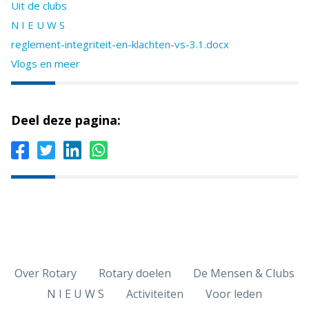
Uit de clubs
N I E U W S
reglement-integriteit-en-klachten-vs-3.1.docx
Vlogs en meer
Deel deze pagina:
Over Rotary
Rotary doelen
De Mensen & Clubs
N I E U W S
Activiteiten
Voor leden