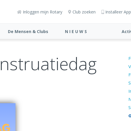
Inloggen mijn Rotary
Club zoeken
Installeer App
De Mensen & Clubs
N I E U W S
Acti
nstruatiedag
F
V
F
S
I
N
S
G