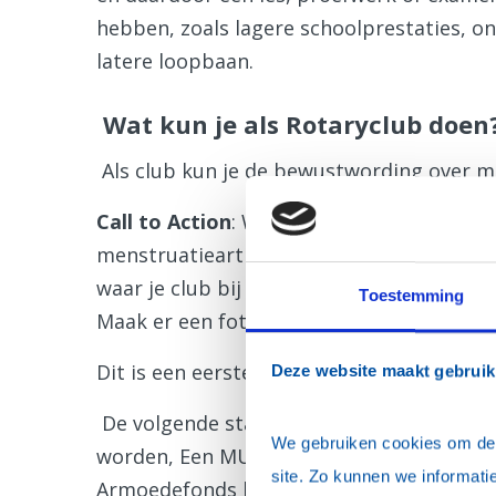
hebben, zoals lagere schoolprestaties, o
latere loopbaan.
Wat kun je als Rotaryclub doen
Als club kun je de bewustwording over 
Call to Action
: We willen je vragen om e
menstruatieartikelen samen te stellen, en 
waar je club bij elkaar komt.
Toestemming
Maak er een foto van en plaats deze op so
Dit is een eerste stap naar het vergrot
Deze website maakt gebruik
De volgende stap kan zijn om beheerder 
We gebruiken cookies om de w
worden, Een MUP kastje in de bibliotheek 
site. Zo kunnen we informatie
Armoedefonds kan hierbij behulpzaam zij