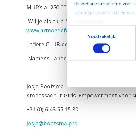
de website verbeteren voor l
MUP’s al 250.000 meisjes en vrouwen bere
Wil je als club MUP beheerder worden, m
cookiebeleid
.
www.armoedefonds.nl
Toestemmingsselectie
Noodzakelijk
Iedere CLUB een MUP
Namens Landelijk Rotary Overleg Girls’
Josje Bootsma
Ambassadeur Girls’ Empowerment voor N
+31 (0) 6 48 55 15 80
Josje@bootsma.pro