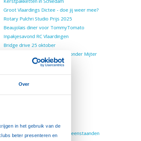
Kerstpakketten in Schiedam
Groot Vlaardings Dictee - doe jij weer mee?
Rotary Pulchri Studio Prijs 2025
Beaujolais diner voor TommyTomato
Inpakjesavond RC Vlaardingen
Bridge drive 25 oktober
Kerstbomenactie 2025 - Sint zonder Mijter
Letter of Gratitude Oekraïne
Nieuws
Maandbrief november 2024
Over
Waarom Rotary
Nieuws uit Nederland
Vlogs D1600
Kerstbomen voor St. Hulphond
PHF voor Mehmet Akozbek
ijgen in het gebruik van de 
Boterletter- Kerstactie voor alleenstaanden
clubs beter presenteren en 