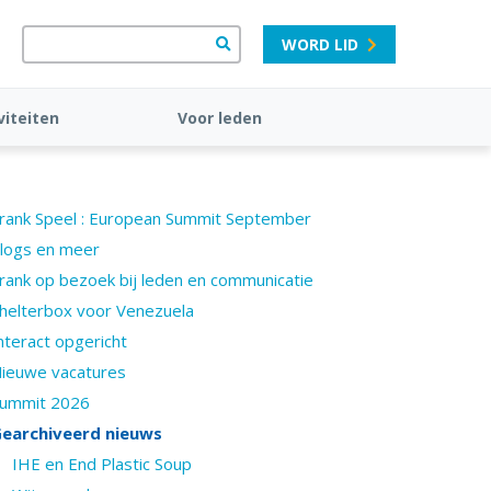
WORD LID
viteiten
Voor leden
rank Speel : European Summit September
logs en meer
rank op bezoek bij leden en communicatie
helterbox voor Venezuela
nteract opgericht
ieuwe vacatures
ummit 2026
earchiveerd nieuws
IHE en End Plastic Soup