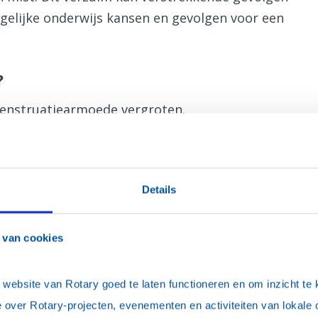
ngelijke onderwijs kansen en gevolgen voor een
?
menstruatiearmoede vergroten.
en mandje of doos met een aantal
dit te plaatsen in de toiletten van de locatie
Details
cial media.
en van bewustwording van menstruatie armoede.
 van cookies
van een menstruatie uitgifte punt (MUP) te
ebsite van Rotary goed te laten functioneren en om inzicht te kr
of sportvereniging in je stad of dorp. Het
 over Rotary-projecten, evenementen en activiteiten van lokale 
n. Op dit moment worden in Nederland dankzij