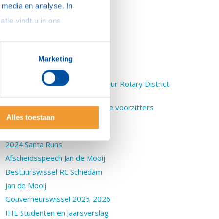
Kinderkamp Schiermonnikoog
media en analyse. In 
TRF seminar
sommige gevallen delen we gegevens met partners die ons hierbij ondersteunen. Meer informatie vindt u in ons 
PHF voor Jan de Mooij
Winterwijnen
Girls’ Empowerment
Marketing
Plons in Schiedam
Speech Hans Lodder Gouverneur Rotary District
1600
Kennismakingsborrels magische voorzitters
D1600
Alles toestaan
Handboek voor Rotarians
2024 Santa Runs
Afscheidsspeech Jan de Mooij
Bestuurswissel RC Schiedam
Jan de Mooij
Gouverneurswissel 2025-2026
IHE Studenten en Jaarsverslag