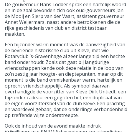
De gouverneur Hans Lodder sprak een hartelijk woord
en in de zaal bevonden zich ook oud-gouverneurs Jan
de Mooij en Sjerp van der Vaart, assistent gouverneur
Annet Weijermars, naast andere betrokkenen die de
rijke geschiedenis van club en district tastbaar
maakten.
Een bijzonder warm moment was de aanwezigheid van
de bevriende historische club uit Kleve, met wie
Rotaryclub ’s-Gravenhage al zeer lange tijd een hechte
band onderhoudt. Zoals dat gaat bij langdurige
vriendschappen kende ook deze relatie in de loop van
zo’n zestig jaar hoogte- en dieptepunten, maar op dit
moment is die band onmiskenbaar warm, hartelijk en
oprecht vriendschappelijk. Als symbool daarvan
overhandigde de voorzitter van Kleve Dirk Untiedt, een
bijzonder cadeau: een gegoten bel, een duplicaat van
de eigen voorzittersbel van de club Kleve. Een prachtig
en waardevol gebaar, dat de onderlinge verbondenheid
op treffende wijze onderstreepte.
Ook de inhoud van de avond maakte indruk.
Vrijwilligers van KNRM Scheveningen, op uitnodiging