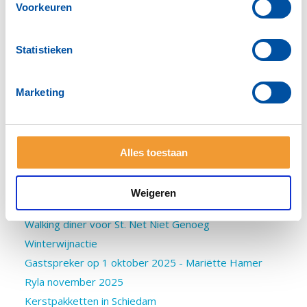
Voorkeuren
Santa Run Delft
Bestel voor de Kerst
Statistieken
Early Bird Charity Rally 2026
ICC Nieuwsbrief december 2025
Benefiet met Sjaak Bral
Marketing
Orange the World - Girls Empowerment
RC Vlaardingen 70 jaar
Benefietconcert 23 januari
Alles toestaan
IHE Students join Santa Run
RC Wassenaar 75 jaar
Weigeren
Wijnactie Delft's hospice
Walking diner voor St. Net Niet Genoeg
Winterwijnactie
Gastspreker op 1 oktober 2025 - Mariëtte Hamer
Ryla november 2025
Kerstpakketten in Schiedam