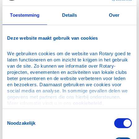
18 april IHE Delft
70 jaar 's Gravenhage-Oost
Toestemming
Details
Over
Openclubavond 17 maart
Muzikale fundraiser 8 november
Deze website maakt gebruik van cookies
Samen in actie voor de Roparun 2026
Stichting Vechten met de Meiden
We gebruiken cookies om de website van Rotary goed te 
π dag in het hart van ons District 1600
laten functioneren en om inzicht te krijgen in het gebruik 
van de site. Zo kunnen we informatie over Rotary-
Open Club Avond Wateringen
projecten, evenementen en activiteiten van lokale clubs 
Open avond 3 november Delft Koningsveld
beter presenteren en de website verbeteren voor leden 
24 mei Jeu de Boules
en bezoekers. Daarnaast gebruiken we cookies voor 
social media en analyse. In sommige gevallen delen we 
Slaapzakken voor Daklozen
gegevens met partners die ons hierbij ondersteunen. 
Santa Run Delft 14 december
Meer informatie vindt u in ons 
cookiebeleid
.
Communicatie Award 2026
Toestemmingsselectie
RC Schiedam de Veste
Noodzakelijk
TRF Seminar 13 november
3e PHF erkenning Willie Palm