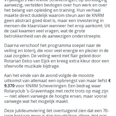
aanwezig, vertelden bevlogen over hun werk en over
het belang van opleiding en training. Hun verhaal
maakte direct duidelijk waarom steun aan de KNRM
geen abstract goed doel is, maar een investering in
mensen die klaarstaan wanneer het erop aankomt. Uit
de zaal kwamen veel vragen, wat de grote
betrokkenheid van de aanwezigen onderstreepte.
Daarna verschoof het programma soepel naar de
veiling en loterij, die voor veel energie en plezier in de
zaal zorgden. De veiling werd met flair geleid door
Rotarian Eelco van Eijck en kreeg extra kleur door een
sfeervolle muzikale bijdrage.
Aan het einde van de avond volgde de mooiste
uitkomst van allemaal: een opbrengst van maar liefst
€
9.370
voor KNRM Scheveningen. Een bedrag waar
Rotaryclub ’s-Gravenhage met recht trots op mag zijn
— niet alleen vanwege de hoogte ervan, maar vooral
vanwege wat het mogelijk maakt.
Deze jubileumviering liet overtuigend zien dat een 70-
jarig bestaan meer is dan terugkijken alleen. Het was