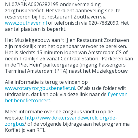
NL07ABNA0626282195 onder vermelding
zorgbusbenefiet. Het verdient aanbeveling snel te
reserveren bij het restaurant Zouthaven via
www.zouthaven.nl
of telefonisch via 020-7882090. Het
aantal plaatsen is beperkt.
Het Muziekgebouw aan ‘t IJ en Restaurant Zouthaven
zijn makkelijk met het openbaar vervoer te bereiken.
Het is slechts 15 minuten lopen van Amsterdam CS of
neem Tramlijn 26 vanaf Centraal Station. Parkeren kan
in de “Piet Hein” parkeergarage (ingang Passengers
Terminal Amsterdam (PTA) naast het Muziekgebouw.
Alle informatie is terug te vinden op
www.rotaryzorgbusbenefiet.nl
. Of als u de folder wilt
uitdraaien, dat kan ook via deze link naar de
flyer van
het benefietconcert
.
Meer informatie over de zorgbus vindt u op de
website:
http://www.doktersvandewereld.org/de-
zorgbus
/ of de volgende bijdrage aan het programma
Koffietijd van RTL.