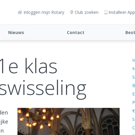
Inloggen mijn Rotary
Club zoeken
Installeer App
Nieuws
Contact
Bes
1e klas
I
N
swisseling
S
B
E
P
€
eden
S
jke
O
en