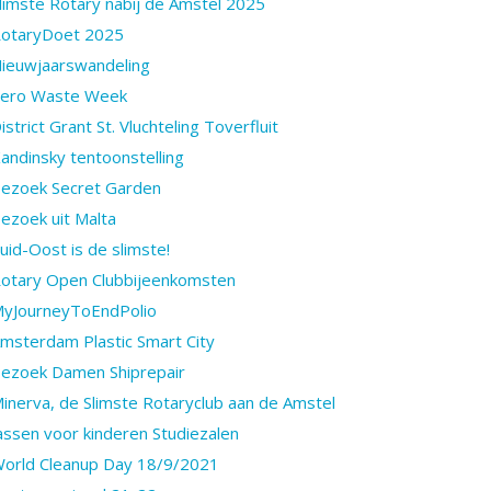
limste Rotary nabij de Amstel 2025
otaryDoet 2025
ieuwjaarswandeling
ero Waste Week
istrict Grant St. Vluchteling Toverfluit
andinsky tentoonstelling
ezoek Secret Garden
ezoek uit Malta
uid-Oost is de slimste!
otary Open Clubbijeenkomsten
yJourneyToEndPolio
msterdam Plastic Smart City
ezoek Damen Shiprepair
inerva, de Slimste Rotaryclub aan de Amstel
assen voor kinderen Studiezalen
orld Cleanup Day 18/9/2021