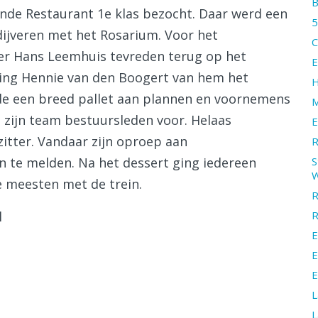
B
nde Restaurant 1e klas bezocht. Daar werd een
5
dijveren met het Rosarium. Voor het
C
ter Hans Leemhuis tevreden terug op het
E
ving Hennie van den Boogert van hem het
H
wde een breed pallet aan plannen en voornemens
M
j zijn team bestuursleden voor. Helaas
E
itter. Vandaar zijn oproep aan
R
n te melden. Na het dessert ging iedereen
S
e meesten met de trein.
R
l
R
E
E
E
L
L