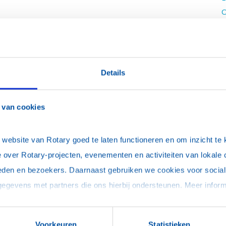
O
M
M
B
V
Details
5
E
 van cookies
2
N
E
ebsite van Rotary goed te laten functioneren en om inzicht te kr
R
 over Rotary-projecten, evenementen en activiteiten van lokale 
A
eden en bezoekers. Daarnaast gebruiken we cookies voor social 
Voorkeuren
Statistieken