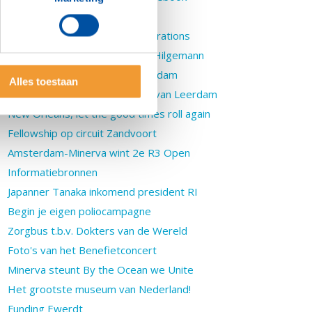
Zin in geven
Global Outlook over New Generations
Implosies, nieuwe clip Ewerdt Hilgemann
Bijeenkomst JobRotary Amsterdam
Alles toestaan
Karel Claassen opvolger Hans van Leerdam
New Orleans, let the good times roll again
Fellowship op circuit Zandvoort
Amsterdam-Minerva wint 2e R3 Open
Informatiebronnen
Japanner Tanaka inkomend president RI
Begin je eigen poliocampagne
Zorgbus t.b.v. Dokters van de Wereld
Foto's van het Benefietconcert
Minerva steunt By the Ocean we Unite
Het grootste museum van Nederland!
Funding Ewerdt