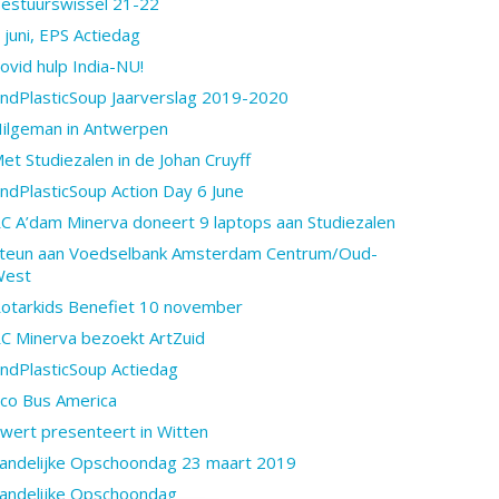
estuurswissel 21-22
 juni, EPS Actiedag
ovid hulp India-NU!
ndPlasticSoup Jaarverslag 2019-2020
ilgeman in Antwerpen
et Studiezalen in de Johan Cruyff
ndPlasticSoup Action Day 6 June
C A’dam Minerva doneert 9 laptops aan Studiezalen
teun aan Voedselbank Amsterdam Centrum/Oud-
West
otarkids Benefiet 10 november
C Minerva bezoekt ArtZuid
ndPlasticSoup Actiedag
co Bus America
wert presenteert in Witten
andelijke Opschoondag 23 maart 2019
andelijke Opschoondag