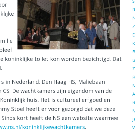
S
oor
R
klijke
N
Z
D
milie
K
bleef
B
 koninklijke toilet kon worden bezichtigd. Dat
B
.
Z
R
ers in Nederland: Den Haag HS, Maliebaan
M
CS. De wachtkamers zijn eigendom van de
A
ninklijk huis. Het is cultureel erfgoed en
B
mmy Stoel heeft er voor gezorgd dat we deze
M
. Sinds kort heeft de NS een website waarmee
J
w.ns.nl/koninklijkewachtkamers
.
W