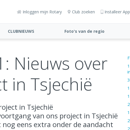
Inloggen mijn Rotary
Club zoeken
Installeer App
CLUBNIEUWS
Foto's van de regio
gemaakt door onze
clubleden
1: Nieuws over
F
1
i
t in Tsjechië
3
1
1
2
oject in Tsjechië
1
 voortgang van ons project in Tsjechië
2
t nog eens extra onder de aandacht
2