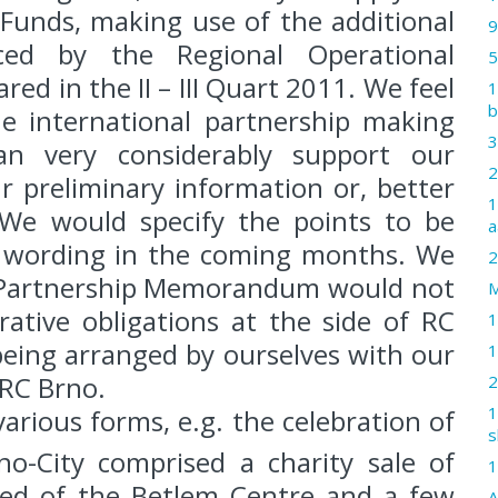
 Funds, making use of the additional
9
nced by the Regional Operational
5
ed in the II – III Quart 2011. We feel
1
b
he international partnership making
3
an very considerably support our
2
ur preliminary information or, better
1
 We would specify the points to be
a
 wording in the coming months. We
2
h Partnership Memorandum would not
M
trative obligations at the side of RC
1
 being arranged by ourselves with our
1
 RC Brno.
2
1
arious forms, e.g. the celebration of
s
o-City comprised a charity sale of
1
ed of the Betlem Centre and a few
A