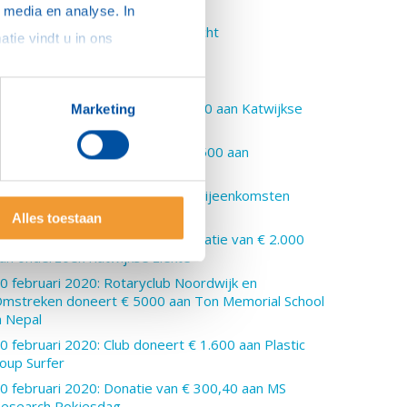
uccesvol
media en analyse. In 
5 april 2020: Karel Deppe herdacht
sommige gevallen delen we gegevens met partners die ons hierbij ondersteunen. Meer informatie vindt u in ons 
 april 2020: Zoom meeting
8 maart 2020: Tulpen !!
3 maart 2020: Club doneert € 300 aan Katwijkse
Marketing
eeverkenners
3 maart 2020: Club doneert € 2.500 aan
oedselbanken
1 maart 2020: Club schrapt alle bijeenkomsten
anwege Corona
Alles toestaan
2 februari 2020: aanvullende donatie van € 2.000
an onderzoek Katwijkse ziekte
0 februari 2020: Rotaryclub Noordwijk en
mstreken doneert € 5000 aan Ton Memorial School
n Nepal
0 februari 2020: Club doneert € 1.600 aan Plastic
oup Surfer
0 februari 2020: Donatie van € 300,40 aan MS
esearch Rokjesdag