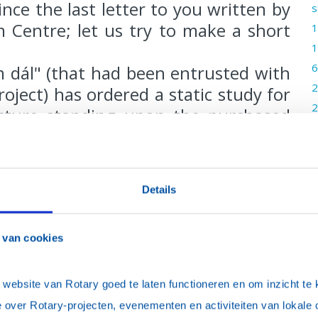
ce the last letter to you written by
s
em Centre; let us try to make a short
1
1
6
m dál" (that had been entrusted with
2
oject) has ordered a static study for
2
ucture standing upon the purchased
v
t of renown, DI Schmid, Ph.D, from
2
by the way, he resigned to any fee).
2
 of indispensable technical measures
2
Details
building with view to its prospective
2
ulating the estimated cost of such
1
demolition of the existing structure
 van cookies
1
 new foundations would be roughly
3
g to some calculations, than fully
ebsite van Rotary goed te laten functioneren en om inzicht te kr
u
exists. DI Schwarz from Hustopeče,
 over Rotary-projecten, evenementen en activiteiten van lokale 
3