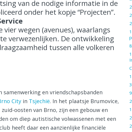
tsing van de nodige informatie in de
2
iceerd onder het kopje “Projecten”.
2
Service
2
de vier wegen (avenues), waarlangs
1
t te verwezenlijken. De ontwikkeling
p
draagzaamheid tussen alle volkeren
8
1
I
C
1
3
en samenwerking en vriendschapsbanden
9
Brno City
in
Tsjechië
. In het plaatsje Brumovice,
2
1
 zuid-oosten van Brno, zijn een gebouw en
2
den om diep autistische volwassenen met een
2
lub heeft daar een aanzienlijke financiële