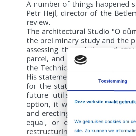
A number of things happened sin
Petr Hejl, director of the Betl
review.
The architectural Studio "O dů
the preliminary study and the pr
assessing the existing old str
parcel, and namely by an exper
the Technical University Brno (
His statement comprised a draft
Toestemming
for the static ensuring of the 
future utilisation. When calc
option, it was found that the 
Deze website maakt gebruik
and erecting a new house upon
equal, or even less, accordin
We gebruiken cookies om de w
restructuring the house that 
site. Zo kunnen we informatie