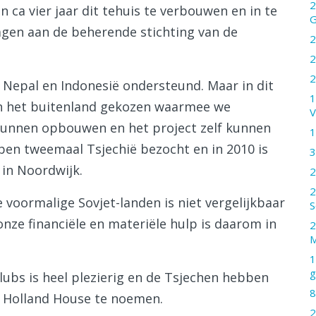
2
n ca vier jaar dit tehuis te verbouwen en in te
G
agen aan de beherende stichting van de
2
2
2
a, Nepal en Indonesië ondersteund. Maar in dit
1
in het buitenland gekozen waarmee we
V
 kunnen opbouwen en het project zelf kunnen
1
ben tweemaal Tsjechië bezocht en in 2010 is
3
in Noordwijk.
2
2
e voormalige Sovjet-landen is niet vergelijkbaar
S
nze financiële en materiële hulp is daarom in
2
M
1
g
ubs is heel plezierig en de Tsjechen hebben
8
s Holland House te noemen.
2