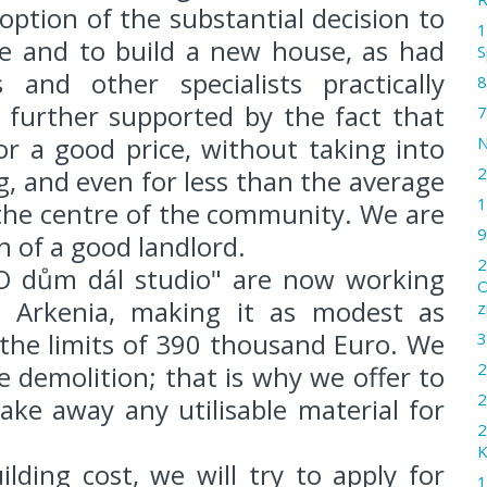
option of the substantial decision to
1
re and to build a new house, as had
S
and other specialists practically
8
 further supported by the fact that
7
r a good price, without taking into
N
2
g, and even for less than the average
1
t the centre of the community. We are
9
n of a good landlord.
2
"O dům dál studio" are now working
O
 Arkenia, making it as modest as
z
n the limits of 390 thousand Euro. We
3
2
e demolition; that is why we offer to
2
ake away any utilisable material for
2
K
lding cost, we will try to apply for
1