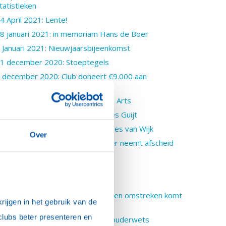
tatistieken
4 April 2021: Lente!
8 januari 2021: in memoriam Hans de Boer
 Januari 2021: Nieuwjaarsbijeenkomst
1 december 2020: Stoeptegels
 december 2020: Club doneert €9.000 aan
oedselbanken
8 oktober 2020: Installatie Sanne Arts
8 oktober 2020: Presentatie Cees Guijt
3 september 2020: Installatie Cees van Wijk
Over
1 september 2020: Hans de Boer neemt afscheid
van VNO-NCW
5 juli 2020: Over testamenten
 juli 2020: Bestuurswissel
 juni 2020: Rotaryclub Noordwijk en omstreken komt
ijgen in het gebruik van de 
it intelligente lockdown
clubs beter presenteren en 
0 mei 2020: Wijnpreuvenement ouderwets