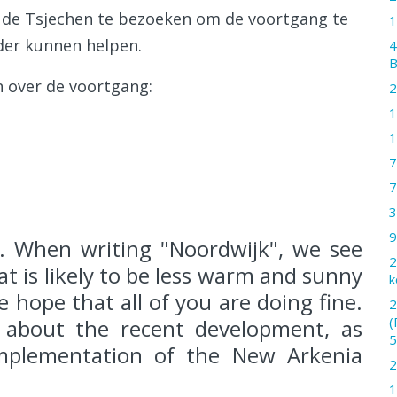
 de Tsjechen te bezoeken om de voortgang te
1
rder kunnen helpen.
4
B
n over de voortgang:
2
1
1
7
7
3
9
y. When writing "Noordwijk", we see
2
at is likely to be less warm and sunny
k
e hope that all of you are doing fine.
2
(
about the recent development, as
5
implementation of the New Arkenia
2
1