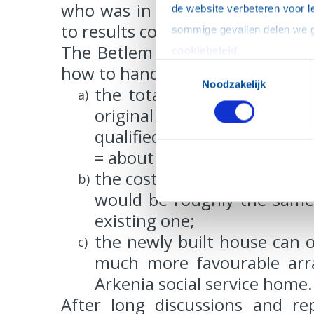
who was in charge of working o
de website verbeteren voor l
to results confirming this evalua
The Betlem Board faced the nece
cookiebeleid
.
Toestemmingsselectie
how to handle the project in the 
Noodzakelijk
the total cost estimate of
a)
original value (6,91 Mil
qualified estimate of the pr
= about 390.000 EURO;
the cost a new building afte
b)
would be roughly the same 
existing one;
the newly built house can o
c)
much more favourable arr
Arkenia social service home.
After long discussions and r