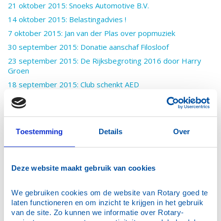
21 oktober 2015: Snoeks Automotive B.V.
14 oktober 2015: Belastingadvies !
7 oktober 2015: Jan van der Plas over popmuziek
30 september 2015: Donatie aanschaf Filosloof
23 september 2015: De Rijksbegroting 2016 door Harry
Groen
18 september 2015: Club schenkt AED
5 en 7 september 2015 Sport !
2 september 2015: Wisseling van de wacht
2 september 2015: Skuytevaart
Toestemming
Details
Over
26 augustus 2015: Kaag op eigen Kiel
30 juni 2015: Donatie EUR 10.000 Bontius Stichting
24 juni 2015: bestuurswisseling
Deze website maakt gebruik van cookies
18 juni 2015: de Sunshinebox (deel 3)
We gebruiken cookies om de website van Rotary goed te 
10 juni 2015: World Press Photo
laten functioneren en om inzicht te krijgen in het gebruik 
13 mei 2015: Prescan...hoax of toch niet?
van de site. Zo kunnen we informatie over Rotary-