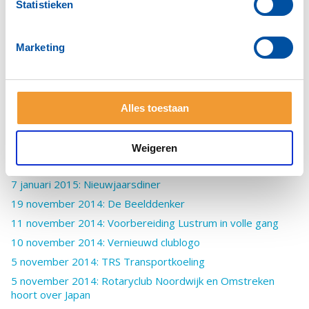
Statistieken
1 april 2015: Het Lustrumboek
5 maart 2015: Update Tsjechië project
Marketing
4 maart 2015: Clublid Jan Sjardin opent nieuwe toiletgroep
Huis ter Duin
23 februari 2015: Start me Up en bamboe
4 februari 2015: Bedrijfsbezoek Fast & Fluid
Alles toestaan
28 januari 2015: Northgo College Excellent!
28 januari 2015: Gouverneur Pia Kraak op bezoek
Weigeren
21 januari 2015: Bloedonderzoek naar kanker
7 januari 2015: Nieuwjaarsdiner
19 november 2014: De Beelddenker
11 november 2014: Voorbereiding Lustrum in volle gang
10 november 2014: Vernieuwd clublogo
5 november 2014: TRS Transportkoeling
5 november 2014: Rotaryclub Noordwijk en Omstreken
hoort over Japan