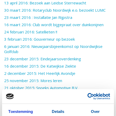
13 april 2016: Bezoek aan Leidse Sterrewacht
30 maart 2016: Rotaryclub Noordwijk e.o. bezoekt LUMC
23 maart 2016 : Installatie Jan Rijpstra
16 maart 2016: Club wordt bijgepraat over duinkonijnen
24 februari 2016: Satellieten !!
3 februari 2016: Gouverneur op bezoek
6 januari 2016: Nieuwjaarsbijeenkomst op Noordwijkse
Golfclub
23 december 2015: Eindejaarsoverdenking
16 december 2015: De Katwijkse Ziekte
2 december 2015: Het Heerlijk Avondje
25 november 2015: Mores leren
21 oktober 2015: Snoeks Automotive B.V.
14 oktober 2015: Belastingadvies !
7 oktober 2015: Jan van der Plas over popmuziek
30 september 2015: Donatie aanschaf Filosloof
Toestemming
Details
Over