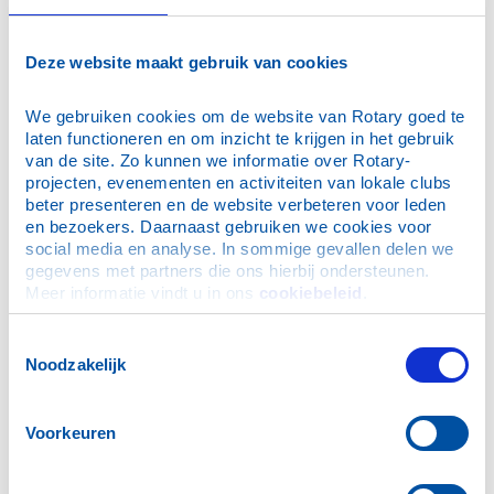
23 september 2015: De Rijksbegroting 2016 door Harry
Groen
18 september 2015: Club schenkt AED
Deze website maakt gebruik van cookies
5 en 7 september 2015 Sport !
2 september 2015: Wisseling van de wacht
We gebruiken cookies om de website van Rotary goed te 
laten functioneren en om inzicht te krijgen in het gebruik 
2 september 2015: Skuytevaart
van de site. Zo kunnen we informatie over Rotary-
26 augustus 2015: Kaag op eigen Kiel
projecten, evenementen en activiteiten van lokale clubs 
beter presenteren en de website verbeteren voor leden 
30 juni 2015: Donatie EUR 10.000 Bontius Stichting
en bezoekers. Daarnaast gebruiken we cookies voor 
24 juni 2015: bestuurswisseling
social media en analyse. In sommige gevallen delen we 
18 juni 2015: de Sunshinebox (deel 3)
gegevens met partners die ons hierbij ondersteunen. 
Meer informatie vindt u in ons 
cookiebeleid
.
10 juni 2015: World Press Photo
13 mei 2015: Prescan...hoax of toch niet?
Toestemmingsselectie
8 mei 2015: Ridder Jansen
Noodzakelijk
3 mei 2015: Opening Sheltered Housing Tsjechië
26 april 2015: Recordaantal bezoekers Wijnpreuvenement
Voorkeuren
15 april 2015: Familiebijeenkomst
11 april 2015: Lustrum!