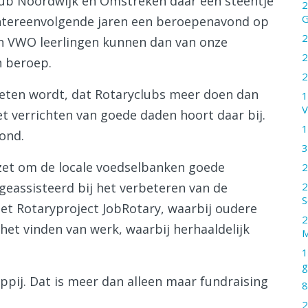
ub Noordwijk en Omstreken daar een steentje
2
G
achtereenvolgende jaren een beroepenavond op
2
en VWO leerlingen kunnen dan van onze
2
n beroep.
2
geten wordt, dat Rotaryclubs meer doen dan
1
V
t verrichten van goede daden hoort daar bij.
1
ond.
3
gezet om de locale voedselbanken goede
2
2
 geassisteerd bij het verbeteren van de
S
j het Rotaryproject JobRotary, waarbij oudere
2
et vinden van werk, waarbij herhaaldelijk
M
1
g
ppij. Dat is meer dan alleen maar fundraising
8
2