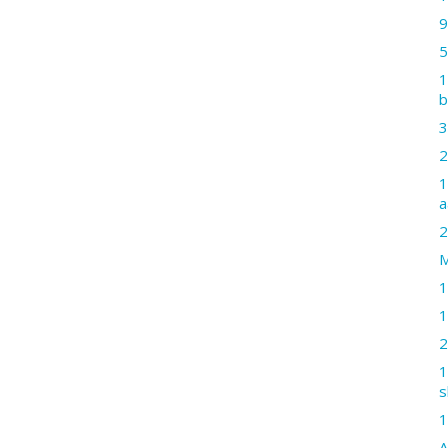
9
5
1
b
3
2
1
a
2
M
1
1
2
1
s
1
A