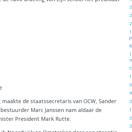
2
2
2
1
p
8
1
I
C
1
3
e
9
g maakte de staatssecretaris van OCW, Sander
2
1
debestuurder Marc Janssen nam aldaar de
2
ister President Mark Rutte.
2