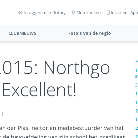
Inloggen mijn Rotary
Club zoeken
Installeer App
CLUBNIEUWS
Foto's van de regio
gemaakt door onze
clubleden
2015: Northgo
F
1
i
Excellent!
3
1
1
2
 !
1
van der Plas, rector en medebestuurder van het
2
2
 de havo-afdeling van zijn school het predikaat