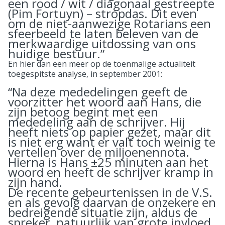
een rood / wit / diagonaal gestreepte
(Pim Fortuyn) – stropdas. Dit even
om de niet-aanwezige Rotarians een
sfeerbeeld te laten beleven van de
merkwaardige uitdossing van ons
huidige bestuur.”
En hier dan een meer op de toenmalige actualiteit
toegespitste analyse, in september 2001:
“Na deze mededelingen geeft de
voorzitter het woord aan Hans, die
zijn betoog begint met een
mededeling aan de schrijver. Hij
heeft niets op papier gezet, maar dit
is niet erg want er valt toch weinig te
vertellen over de miljoenennota.
Hierna is Hans ±25 minuten aan het
woord en heeft de schrijver kramp in
zijn hand.
De recente gebeurtenissen in de V.S.
en als gevolg daarvan de onzekere en
bedreigende situatie zijn, aldus de
spreker, natuurlijk van grote invloed