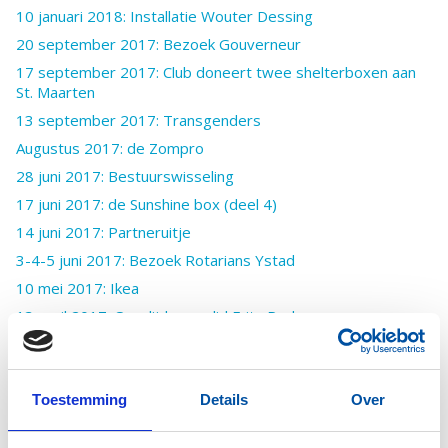
10 januari 2018: Installatie Wouter Dessing
20 september 2017: Bezoek Gouverneur
17 september 2017: Club doneert twee shelterboxen aan
St. Maarten
13 september 2017: Transgenders
Augustus 2017: de Zompro
28 juni 2017: Bestuurswisseling
17 juni 2017: de Sunshine box (deel 4)
14 juni 2017: Partneruitje
3-4-5 juni 2017: Bezoek Rotarians Ystad
10 mei 2017: Ikea
13 april 2017: Overlijden erelid Frits Pedersen
1 februari 2017: Gouverneur op bezoek
11 januari 2017: Nieuwjaarsdiner
31 december 2016: Onze Tsjechische bus
Toestemming
Details
Over
21 december 2016: Installatie Ben van Berge Henegouwen
en kerstoverdenking