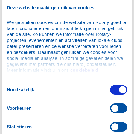
Deze website maakt gebruik van cookies
29 november 2016: Northgo Beroepenavond
23 november 2016: Burenrecht
We gebruiken cookies om de website van Rotary goed te 
2 november 2016: Trump kan eigenlijk niet meer winnen....
laten functioneren en om inzicht te krijgen in het gebruik 
(maar je weet het nooit)
van de site. Zo kunnen we informatie over Rotary-
26 oktober 2016: Wie heeft er nou een Porsche nodig?!
projecten, evenementen en activiteiten van lokale clubs 
beter presenteren en de website verbeteren voor leden 
14 augustus 2016: Visueel gehandicapten op bezoek
en bezoekers. Daarnaast gebruiken we cookies voor 
27 juli 2016: Club wordt bijgepraat over bitcoins
social media en analyse. In sommige gevallen delen we 
29 juni 2016: Bestuurswissel
gegevens met partners die ons hierbij ondersteunen. 
Meer informatie vindt u in ons 
cookiebeleid
.
15 juni 2016: Kaag op eigen Kiel
1 juni 2016: Club bezoekt nieuw onderkomen
Toestemmingsselectie
arbeidsmigranten
Noodzakelijk
24 april 2016: Club doneert aan Bontius Stichting LUMC
(Wijnpreuvenement)
Voorkeuren
16 april 2016: Club wint puzzelrit
13 april 2016: Bezoek aan Leidse Sterrewacht
30 maart 2016: Rotaryclub Noordwijk e.o. bezoekt LUMC
Statistieken