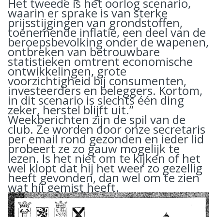
Het tweede is het oorlog scenario,
waarin er sprake is van sterke
prijsstijgingen van grondstoffen,
toenemende inflatie, een deel van de
beroepsbevolking onder de wapenen,
ontbreken van betrouwbare
statistieken omtrent economische
ontwikkelingen, grote
voorzichtigheid bij consumenten,
investeerders en beleggers. Kortom,
in dit scenario is slechts één ding
zeker, herstel blijft uit.”
Weekberichten zijn de spil van de
club. Ze worden door onze secretaris
per email rond gezonden en ieder lid
probeert ze zo gauw mogelijk te
lezen. Is het niet om te kijken of het
wel klopt dat hij het weer zo gezellig
heeft gevonden, dan wel om te zien
wat hij gemist heeft.