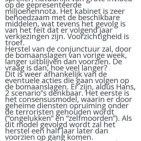
op de gepresenteerde
miljoenennota. Het kabinet is zeer
behoedzaam met de beschikbare
middelen, wat tevens het gevolg is
van het feit dat er volgend jaar
verkiezingen zijn. Voorzichtigheid is
troef.
Herstel van de conjunctuur zal, door
de bomaanslagen van vorige week,
langer uitblijven dan voorzien. De
vraag is dan, hoe veel langer?
Dit is weer afhankelijk van de
eventuele acties die gaan volgen op
de bomaanslagen. Er zijn, aldus Hans,
2 scenario‟s denkbaar. Het eerste is
het consensusmodel, waarin er door
geheime diensten opruiming onder
de terroristen gehouden wordt
(“ongelukken” en “zelfmoorden”). Als
dit model gevolgd wordt zal het
herstel een half jaar later dan
voorzien op gang komen.