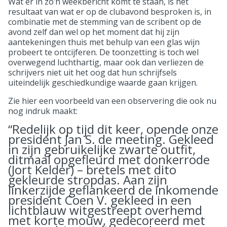
Wat er in zo’n weekbericht komt te staan, is het
resultaat van wat er op de clubavond besproken is, in
combinatie met de stemming van de scribent op de
avond zelf dan wel op het moment dat hij zijn
aantekeningen thuis met behulp van een glas wijn
probeert te ontcijferen. De toonzetting is toch wel
overwegend luchthartig, maar ook dan verliezen de
schrijvers niet uit het oog dat hun schrijfsels
uiteindelijk geschiedkundige waarde gaan krijgen.
Zie hier een voorbeeld van een observering die ook nu
nog indruk maakt:
“Redelijk op tijd dit keer, opende onze
president Jan S. de meeting. Gekleed
in zijn gebruikelijke zwarte outfit,
ditmaal opgefleurd met donkerrode
(Jort Kelder) – bretels met dito
gekleurde stropdas. Aan zijn
linkerzijde geflankeerd de inkomende
president Coen V. gekleed in een
lichtblauw witgestreept overhemd
met korte mouw, gedecoreerd met