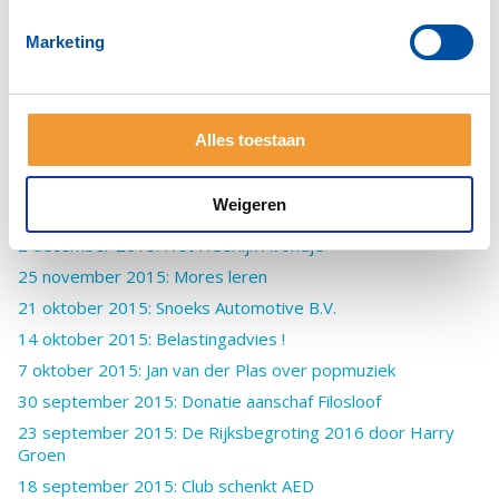
23 maart 2016 : Installatie Jan Rijpstra
16 maart 2016: Club wordt bijgepraat over duinkonijnen
Marketing
24 februari 2016: Satellieten !!
3 februari 2016: Gouverneur op bezoek
6 januari 2016: Nieuwjaarsbijeenkomst op Noordwijkse
Alles toestaan
Golfclub
23 december 2015: Eindejaarsoverdenking
Weigeren
16 december 2015: De Katwijkse Ziekte
2 december 2015: Het Heerlijk Avondje
25 november 2015: Mores leren
21 oktober 2015: Snoeks Automotive B.V.
14 oktober 2015: Belastingadvies !
7 oktober 2015: Jan van der Plas over popmuziek
30 september 2015: Donatie aanschaf Filosloof
23 september 2015: De Rijksbegroting 2016 door Harry
Groen
18 september 2015: Club schenkt AED