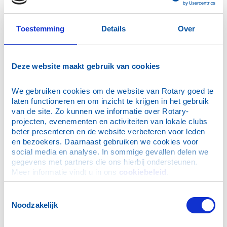
25 november 2015: Mores leren
21 oktober 2015: Snoeks Automotive B.V.
Toestemming
Details
Over
14 oktober 2015: Belastingadvies !
7 oktober 2015: Jan van der Plas over popmuziek
30 september 2015: Donatie aanschaf Filosloof
Deze website maakt gebruik van cookies
23 september 2015: De Rijksbegroting 2016 door Harry
Groen
We gebruiken cookies om de website van Rotary goed te 
18 september 2015: Club schenkt AED
laten functioneren en om inzicht te krijgen in het gebruik 
van de site. Zo kunnen we informatie over Rotary-
5 en 7 september 2015 Sport !
projecten, evenementen en activiteiten van lokale clubs 
2 september 2015: Wisseling van de wacht
beter presenteren en de website verbeteren voor leden 
en bezoekers. Daarnaast gebruiken we cookies voor 
2 september 2015: Skuytevaart
social media en analyse. In sommige gevallen delen we 
26 augustus 2015: Kaag op eigen Kiel
gegevens met partners die ons hierbij ondersteunen. 
30 juni 2015: Donatie EUR 10.000 Bontius Stichting
Meer informatie vindt u in ons 
cookiebeleid
.
24 juni 2015: bestuurswisseling
Toestemmingsselectie
18 juni 2015: de Sunshinebox (deel 3)
Noodzakelijk
10 juni 2015: World Press Photo