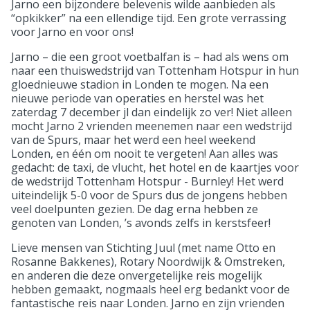
Jarno een bijzondere belevenis wilde aanbieden als
“opkikker” na een ellendige tijd. Een grote verrassing
voor Jarno en voor ons!
Jarno – die een groot voetbalfan is – had als wens om
naar een thuiswedstrijd van Tottenham Hotspur in hun
gloednieuwe stadion in Londen te mogen. Na een
nieuwe periode van operaties en herstel was het
zaterdag 7 december jl dan eindelijk zo ver! Niet alleen
mocht Jarno 2 vrienden meenemen naar een wedstrijd
van de Spurs, maar het werd een heel weekend
Londen, en één om nooit te vergeten! Aan alles was
gedacht: de taxi, de vlucht, het hotel en de kaartjes voor
de wedstrijd Tottenham Hotspur - Burnley! Het werd
uiteindelijk 5-0 voor de Spurs dus de jongens hebben
veel doelpunten gezien. De dag erna hebben ze
genoten van Londen, ’s avonds zelfs in kerstsfeer!
Lieve mensen van Stichting Juul (met name Otto en
Rosanne Bakkenes), Rotary Noordwijk & Omstreken,
en anderen die deze onvergetelijke reis mogelijk
hebben gemaakt, nogmaals heel erg bedankt voor de
fantastische reis naar Londen. Jarno en zijn vrienden