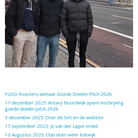
FUCO Roasters winnaar Goede Doelen Pitch 2026
17 december 2025: Rotary Noordwijk opent inschrijving
goede doelen pitch 2026
3 december 2025: Over de Sint en de website
17 september 2025: Jo van der Lippe erelid
13 Augustus 2025: Club doet weer Katwijk