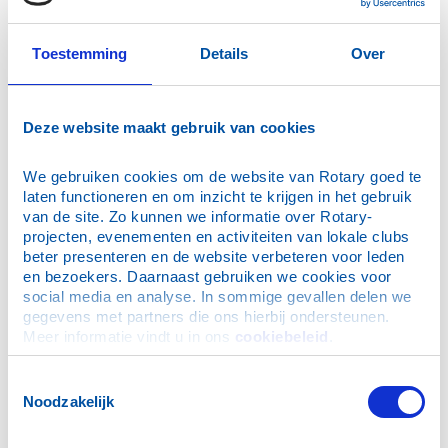
15 juni 2016: Kaag op eigen Kiel
1 juni 2016: Club bezoekt nieuw onderkomen
arbeidsmigranten
Toestemming
Details
Over
24 april 2016: Club doneert aan Bontius Stichting LUMC
(Wijnpreuvenement)
16 april 2016: Club wint puzzelrit
Deze website maakt gebruik van cookies
13 april 2016: Bezoek aan Leidse Sterrewacht
We gebruiken cookies om de website van Rotary goed te 
30 maart 2016: Rotaryclub Noordwijk e.o. bezoekt LUMC
laten functioneren en om inzicht te krijgen in het gebruik 
23 maart 2016 : Installatie Jan Rijpstra
van de site. Zo kunnen we informatie over Rotary-
16 maart 2016: Club wordt bijgepraat over duinkonijnen
projecten, evenementen en activiteiten van lokale clubs 
beter presenteren en de website verbeteren voor leden 
24 februari 2016: Satellieten !!
en bezoekers. Daarnaast gebruiken we cookies voor 
3 februari 2016: Gouverneur op bezoek
social media en analyse. In sommige gevallen delen we 
gegevens met partners die ons hierbij ondersteunen. 
6 januari 2016: Nieuwjaarsbijeenkomst op Noordwijkse
Meer informatie vindt u in ons 
cookiebeleid
.
Golfclub
23 december 2015: Eindejaarsoverdenking
Toestemmingsselectie
16 december 2015: De Katwijkse Ziekte
Noodzakelijk
2 december 2015: Het Heerlijk Avondje