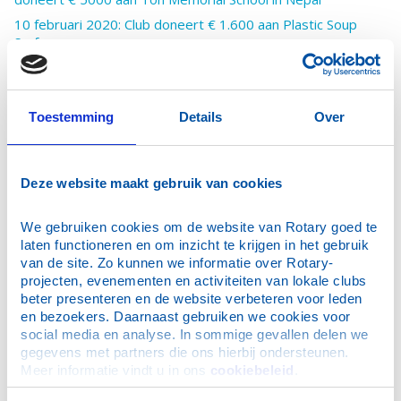
10 februari 2020: Club doneert € 1.600 aan Plastic Soup
Surfer
10 februari 2020: Donatie van € 300,40 aan MS Research
Rokjesdag
15 januari 2020: Club doneert € 2.500 aan De Speelakker in
Toestemming
Details
Over
Noordwijkerhout
8 januari 2020: Nieuwjaarsbijeenkomst
7 december 2019: Spin-off donatie Stichting Juul
Deze website maakt gebruik van cookies
November 6, 2019: RC Folkestone Channel visit
We gebruiken cookies om de website van Rotary goed te 
23 oktober 2019: Bedrijfsbezoek KNRM
laten functioneren en om inzicht te krijgen in het gebruik 
16 oktober 2019: Noordwijk Dementievriendelijk
van de site. Zo kunnen we informatie over Rotary-
9 oktober 2019: Installatie Caspar Hietbrink
projecten, evenementen en activiteiten van lokale clubs 
beter presenteren en de website verbeteren voor leden 
26 augustus 2019: Rotaryclub Noordwijk en Omstreken
en bezoekers. Daarnaast gebruiken we cookies voor 
doneert € 2.500 ten behoeve van ziekenhuis Ghana
social media en analyse. In sommige gevallen delen we 
31 juli 2019: Installatie Ad Hoeks
gegevens met partners die ons hierbij ondersteunen. 
Meer informatie vindt u in ons 
cookiebeleid
.
26 juni 2019: Bestuurswisseling
26 juni 2019: installatie Jelle Smit