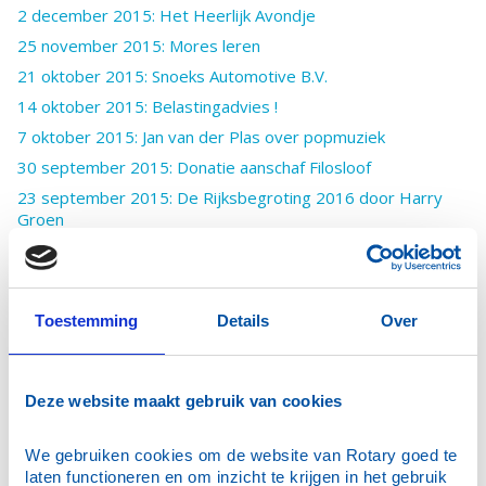
2 december 2015: Het Heerlijk Avondje
25 november 2015: Mores leren
21 oktober 2015: Snoeks Automotive B.V.
14 oktober 2015: Belastingadvies !
7 oktober 2015: Jan van der Plas over popmuziek
30 september 2015: Donatie aanschaf Filosloof
23 september 2015: De Rijksbegroting 2016 door Harry
Groen
18 september 2015: Club schenkt AED
5 en 7 september 2015 Sport !
2 september 2015: Wisseling van de wacht
Toestemming
Details
Over
2 september 2015: Skuytevaart
26 augustus 2015: Kaag op eigen Kiel
30 juni 2015: Donatie EUR 10.000 Bontius Stichting
Deze website maakt gebruik van cookies
24 juni 2015: bestuurswisseling
We gebruiken cookies om de website van Rotary goed te 
18 juni 2015: de Sunshinebox (deel 3)
laten functioneren en om inzicht te krijgen in het gebruik 