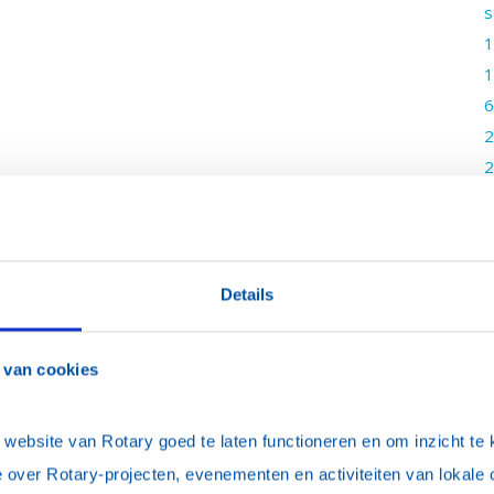
s
1
1
6
2
2
v
2
2
2
Details
2
1
 van cookies
1
3
ebsite van Rotary goed te laten functioneren en om inzicht te kr
u
 over Rotary-projecten, evenementen en activiteiten van lokale 
3