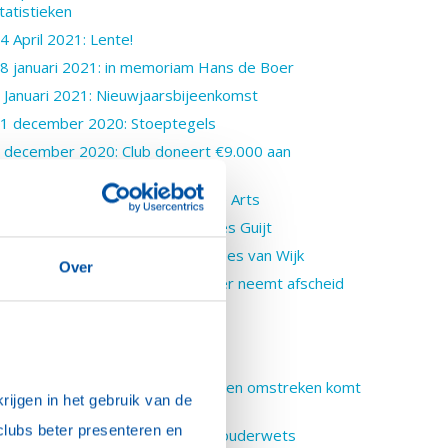
tatistieken
4 April 2021: Lente!
8 januari 2021: in memoriam Hans de Boer
 Januari 2021: Nieuwjaarsbijeenkomst
1 december 2020: Stoeptegels
 december 2020: Club doneert €9.000 aan
oedselbanken
8 oktober 2020: Installatie Sanne Arts
8 oktober 2020: Presentatie Cees Guijt
3 september 2020: Installatie Cees van Wijk
Over
1 september 2020: Hans de Boer neemt afscheid
van VNO-NCW
5 juli 2020: Over testamenten
 juli 2020: Bestuurswissel
 juni 2020: Rotaryclub Noordwijk en omstreken komt
ijgen in het gebruik van de 
it intelligente lockdown
clubs beter presenteren en 
0 mei 2020: Wijnpreuvenement ouderwets