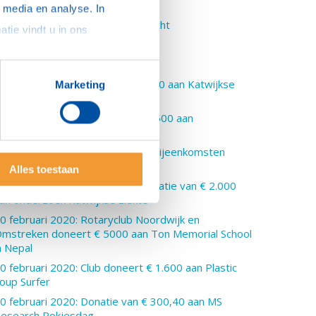
uccesvol
media en analyse. In 
5 april 2020: Karel Deppe herdacht
sommige gevallen delen we gegevens met partners die ons hierbij ondersteunen. Meer informatie vindt u in ons 
 april 2020: Zoom meeting
8 maart 2020: Tulpen !!
3 maart 2020: Club doneert € 300 aan Katwijkse
Marketing
eeverkenners
3 maart 2020: Club doneert € 2.500 aan
oedselbanken
1 maart 2020: Club schrapt alle bijeenkomsten
anwege Corona
Alles toestaan
2 februari 2020: aanvullende donatie van € 2.000
an onderzoek Katwijkse ziekte
0 februari 2020: Rotaryclub Noordwijk en
mstreken doneert € 5000 aan Ton Memorial School
n Nepal
0 februari 2020: Club doneert € 1.600 aan Plastic
oup Surfer
0 februari 2020: Donatie van € 300,40 aan MS
esearch Rokjesdag