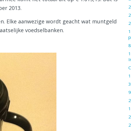
2
er 2013.
2
en. Elke aanwezige wordt geacht wat muntgeld
2
aatselijke voedselbanken.
1
p
8
1
I
C
1
3
9
2
1
2
2