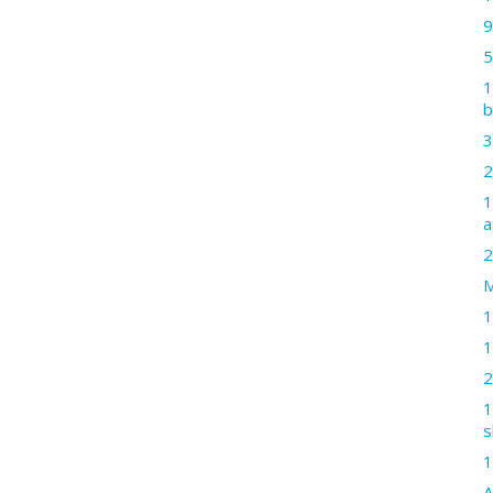
9
5
1
b
3
2
1
a
2
M
1
1
2
1
s
1
A