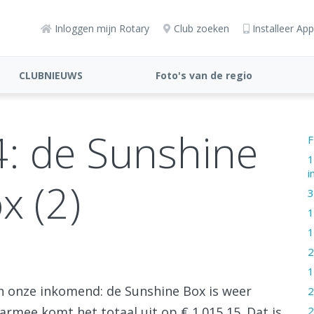
Inloggen mijn Rotary
Club zoeken
Installeer App
CLUBNIEUWS
Foto's van de regio
gemaakt door onze
clubleden
4: de Sunshine
F
1
i
x (2)
3
1
1
2
1
 onze inkomend: de Sunshine Box is weer
2
2
armee komt het totaal uit op € 1.015,15. Dat is