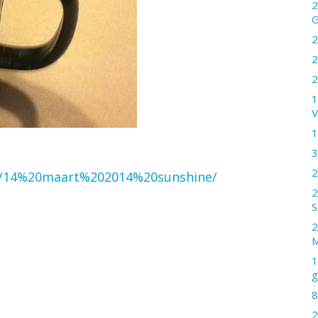
2
G
2
2
2
1
V
1
3
2
ws/14%20maart%202014%20sunshine/
2
S
2
M
1
g
8
2