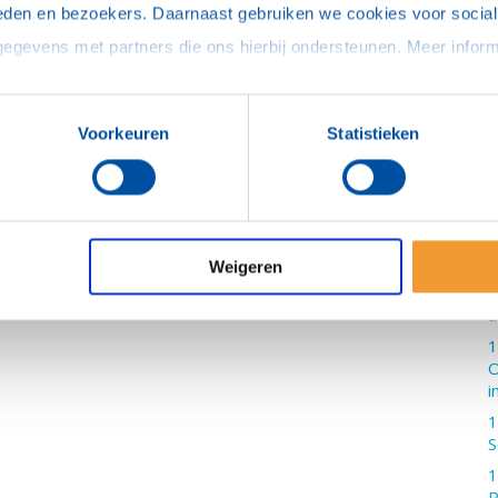
s
eden en bezoekers. Daarnaast gebruiken we cookies voor social 
1
1
2
2
Voorkeuren
Statistieken
Z
2
V
1
v
Weigeren
2
a
1
O
i
1
S
1
R