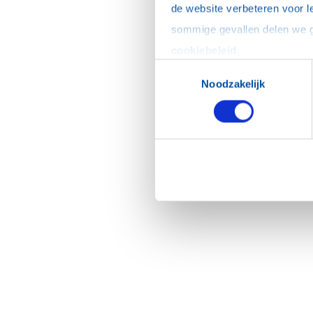
de website verbeteren voor l
cookiebeleid
.
Toestemmingsselectie
Noodzakelijk