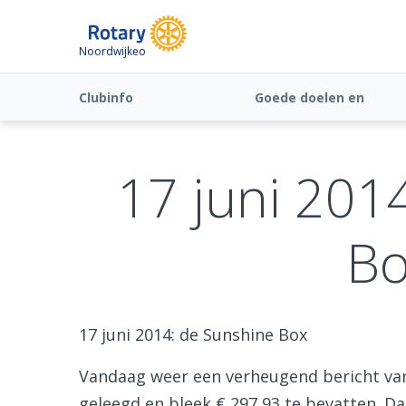
Noordwijkeo
Clubinfo
Goede doelen en
Fundraising
17 juni 201
Bo
17 juni 2014: de Sunshine Box
Vandaag weer een verheugend bericht van
geleegd en bleek € 297,93 te bevatten. Da