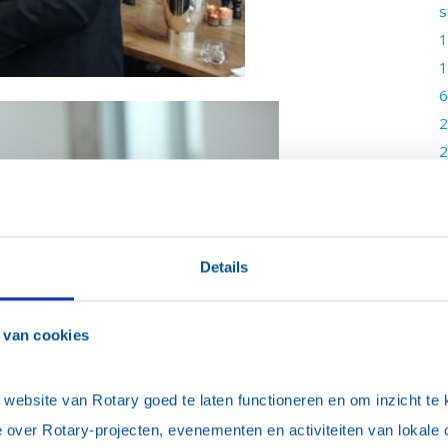
s
1
1
6
2
2
v
2
2
2
Details
2
1
 van cookies
1
3
ebsite van Rotary goed te laten functioneren en om inzicht te kr
u
 over Rotary-projecten, evenementen en activiteiten van lokale 
3