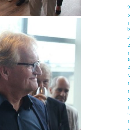
9
5
1
b
3
2
1
a
2
M
1
1
2
1
s
1
A