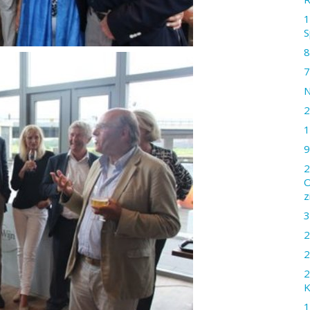
1
S
8
7
N
2
1
9
2
O
z
3
2
2
2
K
1