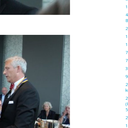
1
4
B
2
1
1
7
7
3
9
2
k
2
(
5
2
1