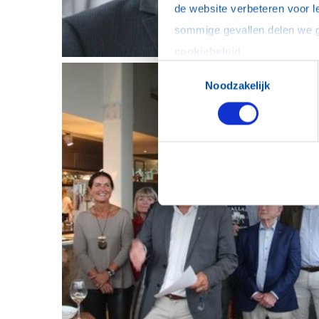
de website verbeteren voor l
cookiebeleid
.
Toestemmingsselectie
Noodzakelijk