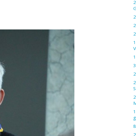
2
G
2
2
2
1
V
1
3
2
2
S
2
M
1
g
8
2