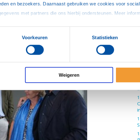
s
eden en bezoekers. Daarnaast gebruiken we cookies voor social 
1
1
2
2
Voorkeuren
Statistieken
Z
2
V
1
v
Weigeren
2
a
1
O
i
1
S
1
R