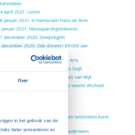
tatistieken
4 April 2021: Lente!
8 januari 2021: in memoriam Hans de Boer
 Januari 2021: Nieuwjaarsbijeenkomst
1 december 2020: Stoeptegels
 december 2020: Club doneert €9.000 aan
oedselbanken
8 oktober 2020: Installatie Sanne Arts
8 oktober 2020: Presentatie Cees Guijt
3 september 2020: Installatie Cees van Wijk
Over
1 september 2020: Hans de Boer neemt afscheid
van VNO-NCW
5 juli 2020: Over testamenten
 juli 2020: Bestuurswissel
 juni 2020: Rotaryclub Noordwijk en omstreken komt
ijgen in het gebruik van de 
it intelligente lockdown
clubs beter presenteren en 
0 mei 2020: Wijnpreuvenement ouderwets