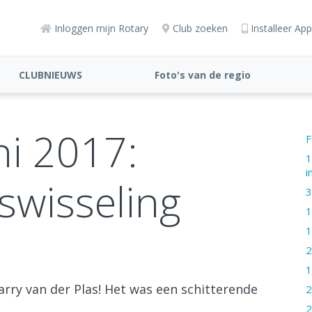
Inloggen mijn Rotary
Club zoeken
Installeer App
CLUBNIEUWS
Foto's van de regio
gemaakt door onze
clubleden
ni 2017:
F
1
i
swisseling
3
1
1
2
1
rry van der Plas! Het was een schitterende
2
2