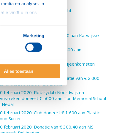
uccesvol
media en analyse. In 
5 april 2020: Karel Deppe herdacht
sommige gevallen delen we gegevens met partners die ons hierbij ondersteunen. Meer informatie vindt u in ons 
 april 2020: Zoom meeting
8 maart 2020: Tulpen !!
3 maart 2020: Club doneert € 300 aan Katwijkse
Marketing
eeverkenners
3 maart 2020: Club doneert € 2.500 aan
oedselbanken
1 maart 2020: Club schrapt alle bijeenkomsten
anwege Corona
Alles toestaan
2 februari 2020: aanvullende donatie van € 2.000
an onderzoek Katwijkse ziekte
0 februari 2020: Rotaryclub Noordwijk en
mstreken doneert € 5000 aan Ton Memorial School
n Nepal
0 februari 2020: Club doneert € 1.600 aan Plastic
oup Surfer
0 februari 2020: Donatie van € 300,40 aan MS
esearch Rokjesdag